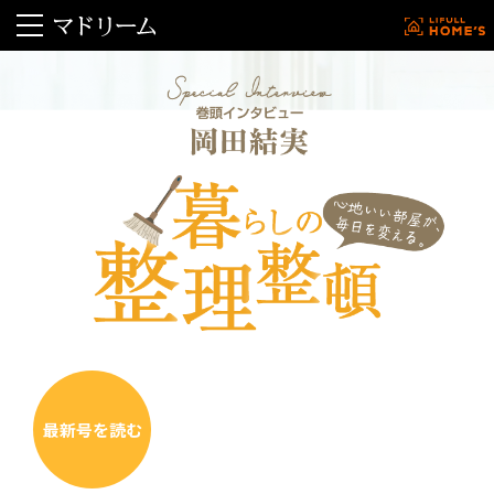
最新号を読む