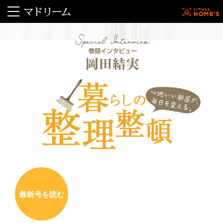
最新号を読む