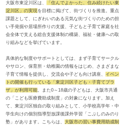
大阪市東淀川区は、
「住んでよかった、住み続けたい東
淀川区」の実現
を目標に掲げて、街づくりを推進。重点
課題として、にぎわいのある元気な街づくりのための担
い手発掘や居場所作りの支援、子どもと子育て家庭を社
会全体で支える総合支援体制の構築、福祉・健康への取
り組みなどを挙げています。
具体的な制度やサポートとしては、まず子育てサークル
やサロン、保育所・幼稚園の情報をはじめ、さまざまな
子育て情報を提供し、交流会や子ども向け講座、
イベン
トの開催も行っている「東淀川区子ども・子育てプラ
ザ」が利用可能
。また0～18歳の子どもは、大阪市共通
の「こども医療費助成制度」の対象になります。加え
て、東淀川区独自の取り組みとして、小学校高学年・中
学生向けの個別指導型放課後課外学習「こぶしのみのり
塾」があります。こちらは、
大阪市の習い事費用助成制