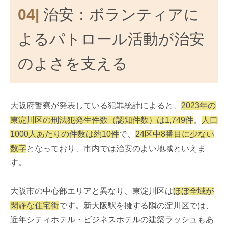
04|
治安：ボランティアに
よるパトロール活動が治安
のよさを支える
大阪府警察が発表している犯罪統計によると、
2023年の
東淀川区の刑法犯発生件数（認知件数）は1,749件
。
人口
1000人あたりの件数は約10件
で、
24区中8番目に少ない
数字
となっており、市内では治安のよい地域といえま
す。
大阪市の中心部エリアと異なり、東淀川区は
ほぼ全域が
閑静な住宅街
です。新大阪駅を擁する隣の淀川区では、
近年シティホテル・ビジネスホテルの建築ラッシュもあ