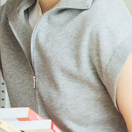
スペシャルインタビュー
暮らしの整理整頓
岡田結実
お部屋の実例紹介
片付けから始まる、
心地いい日々
How to create a comfortable room