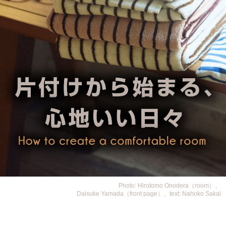
Photo: Hirotomo Onodera（room）、
Daisuke Yamada（front page）、text: Nahoko Sakai