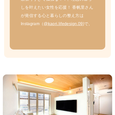
しを叶えたい女性を応援！ 香帆里さん
が発信する心と暮らしの整え方は
Instagram（
@kaori.lifedesign.09
)で。