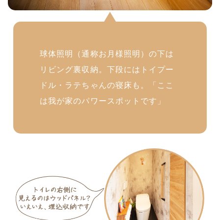
球体照明（通称お月様照明）の下は
リビング裏収納。下段にはトイプー
ドル・ラテちゃんの寝床も。「ここ
は我が家のパワースポットです」