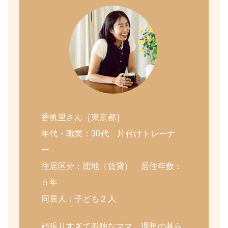
香帆里さん［東京都］
年代・職業：30代 片付けトレーナ
ー
住居区分：団地（賃貸） 居住年数：
５年
同居人：子ども２人
頑張りすぎて孤独なママ、理想の暮ら