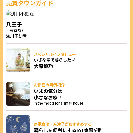
売買タウンガイド
八王子
（東京都）
浅川不動産
スペシャルインタビュー
小さな家で暮らしたい
大原優乃
お部屋の実例紹介
いまの気分は
小さなお家！
In the mood for a small house
家電女優・奈津子がおすすめする
暮らしを便利にするIoT家電5選