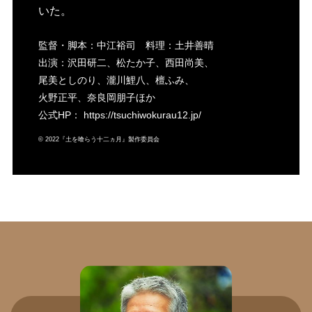
いた。
監督・脚本：中江裕司 料理：土井善晴
出演：沢田研二、松たか子、西田尚美、
尾美としのり、瀧川鯉八、檀ふみ、
火野正平、奈良岡朋子ほか
公式HP： https://tsuchiwokurau12.jp/
© 2022『土を喰らう十二ヵ月』製作委員会