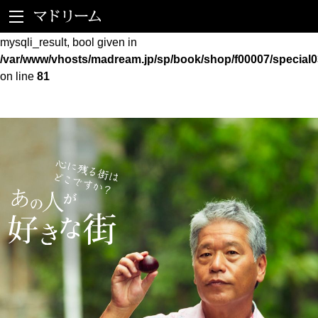
Warning
: mysqli_fetch_assoc() expects parameter 1 to be
mysqli_result, bool given in
/var/www/vhosts/madream.jp/sp/book/shop/f00007/special0
on line
81