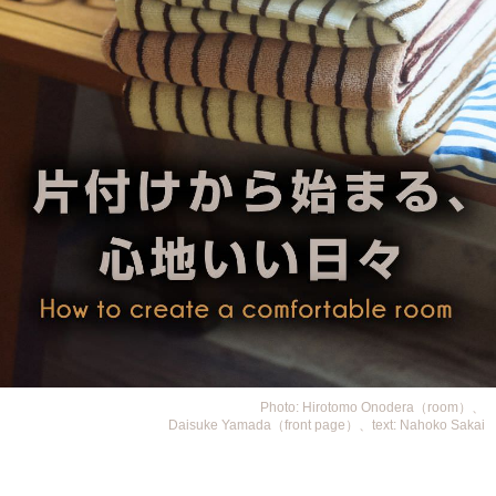
Photo: Hirotomo Onodera（room）、
Daisuke Yamada（front page）、text: Nahoko Sakai