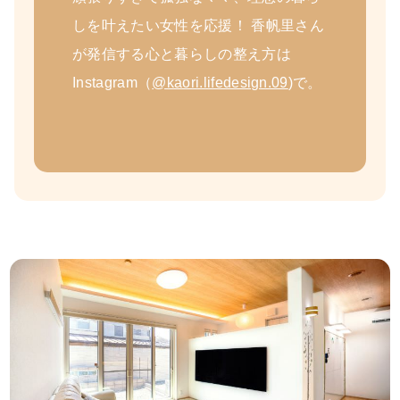
しを叶えたい女性を応援！ 香帆里さん
が発信する心と暮らしの整え方は
Instagram（
@kaori.lifedesign.09
)で。