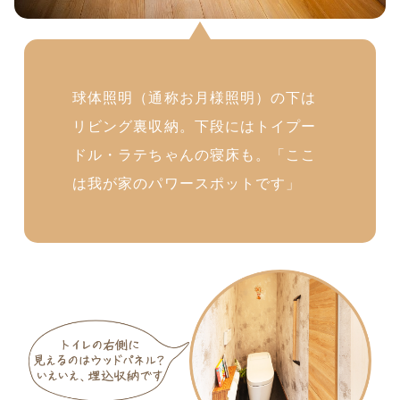
球体照明（通称お月様照明）の下は
リビング裏収納。下段にはトイプー
ドル・ラテちゃんの寝床も。「ここ
は我が家のパワースポットです」