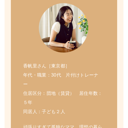
香帆里さん［東京都］
年代・職業：30代 片付けトレーナ
ー
住居区分：団地（賃貸） 居住年数：
５年
同居人：子ども２人
頑張りすぎて孤独なママ、理想の暮ら