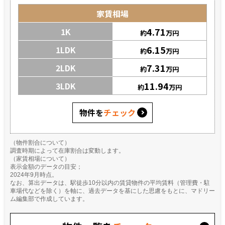
家賃相場
4.71
1K
約
万円
6.15
1LDK
約
万円
7.31
2LDK
約
万円
11.94
3LDK
約
万円
物件を
チェック
（物件割合について）
調査時期によって在庫割合は変動します。
（家賃相場について）
表示金額のデータの目安；
2024年9月時点。
なお、算出データは、駅徒歩10分以内の賃貸物件の平均賃料（管理費・駐
車場代などを除く）を軸に、過去データを基にした思慮をもとに、マドリー
ム編集部で作成しています。