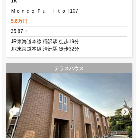
1K
Ｍｏｎｄｏ Ｐｕｌｉｔｏ I 107
5.6万円
35.87㎡
JR東海道本線 稲沢駅 徒歩19分
JR東海道本線 清洲駅 徒歩32分
テラスハウス