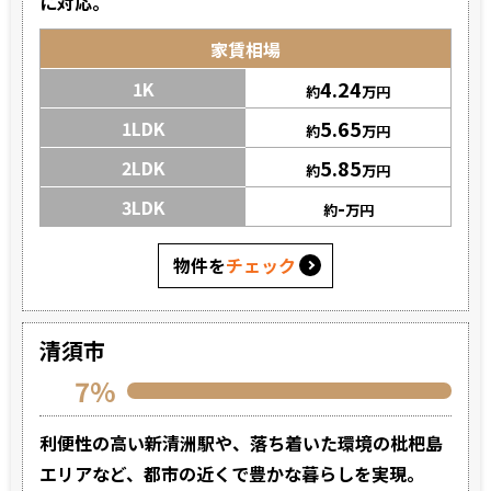
に対応。
家賃相場
4.24
1K
約
万円
5.65
1LDK
約
万円
5.85
2LDK
約
万円
-
3LDK
約
万円
物件を
チェック
清須市
7%
利便性の高い新清洲駅や、落ち着いた環境の枇杷島
エリアなど、都市の近くで豊かな暮らしを実現。