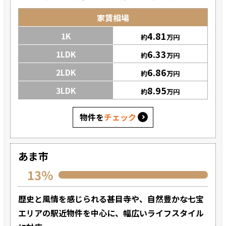
家賃相場
4.81
1K
約
万円
6.33
1LDK
約
万円
6.86
2LDK
約
万円
8.95
3LDK
約
万円
物件を
チェック
あま市
13%
歴史と風情を感じられる甚目寺や、自然豊かな七宝
エリアの駅近物件を中心に、幅広いライフスタイル