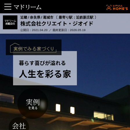
近畿 / 奈良県 / 葛城市 〔 最寄り駅：近鉄新庄駅 〕
マドリーム
株式会社クリエイト・ジオイド
掲載会社
公開日：2021.04.20
最終更新日：2026.05.19
暮らす喜びが溢れる
人生を彩る家
実例
を見る
会社