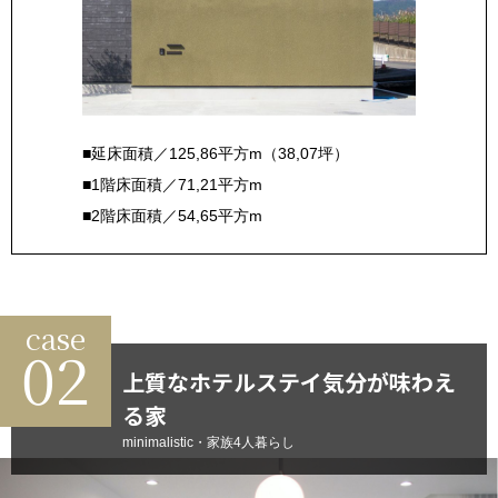
■延床面積／125,86平方m（38,07坪）
■1階床面積／71,21平方m
■2階床面積／54,65平方m
case
02
上質なホテルステイ気分が味わえ
る家
minimalistic・家族4人暮らし