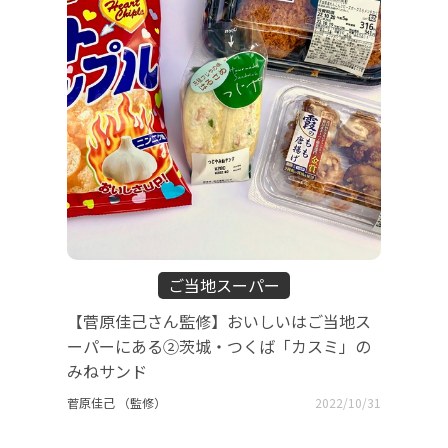
ご当地スーパー
【菅原佳己さん監修】おいしいはご当地ス
ーパーにある②茨城・つくば「カスミ」の
みねサンド
菅原佳己 （監修）
2022/10/31