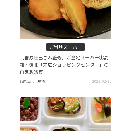
ご当地スーパー
【菅原佳己さん監修】ご当地スーパー④高
知・嶺北「末広ショッピングセンター」の
自家製惣菜
菅原佳己 （監修）
2023/02/22