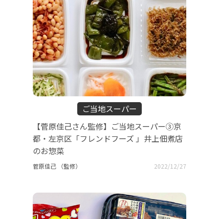
ご当地スーパー
【菅原佳己さん監修】ご当地スーパー③京
都・左京区「フレンドフーズ 」井上佃煮店
のお惣菜
菅原佳己 （監修）
2022/12/27