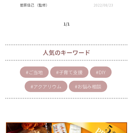
菅原佳己 （監修）
2022/08/23
1/1
人気のキーワード
#ご当地
#子育て支援
#DIY
#アクアリウム
#お悩み相談