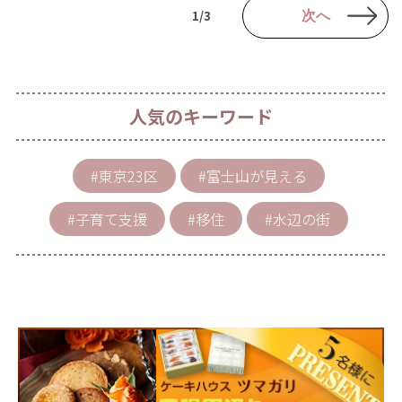
1/3
次へ
人気のキーワード
#東京23区
#富士山が見える
#子育て支援
#移住
#水辺の街