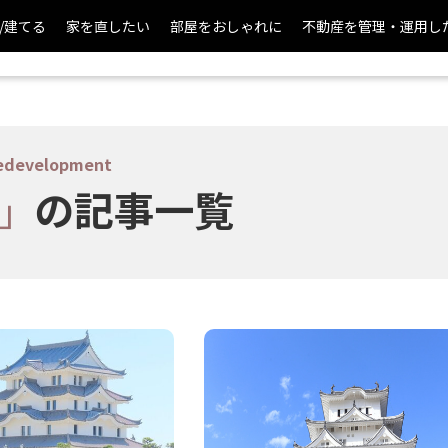
/建てる
家を直したい
部屋をおしゃれに
不動産を管理・運用し
edevelopment
の記事一覧
」