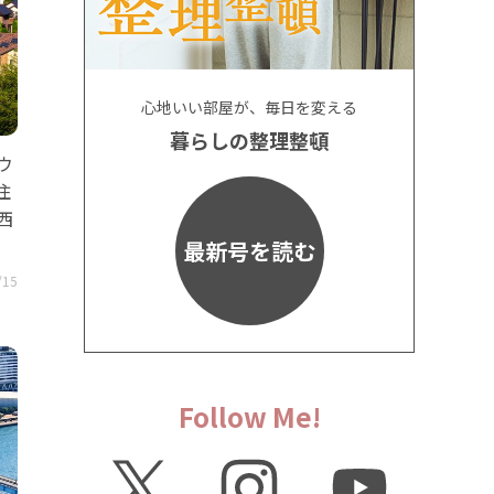
心地いい部屋が、毎日を変える
暮らしの整理整頓
ウ
住
西
最新号を読む
/15
Follow Me!