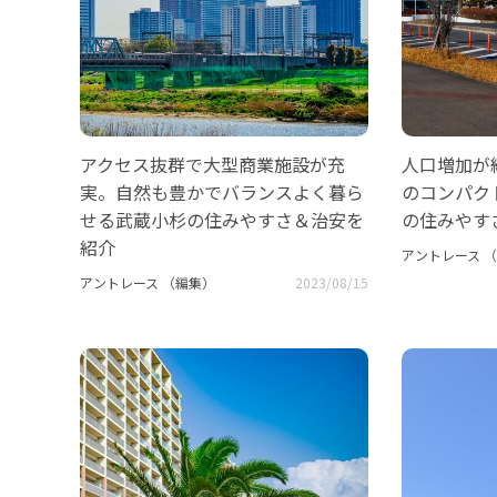
アクセス抜群で大型商業施設が充
人口増加が
実。自然も豊かでバランスよく暮ら
のコンパク
せる武蔵小杉の住みやすさ＆治安を
の住みやす
紹介
アントレース 
アントレース （編集）
2023/08/15