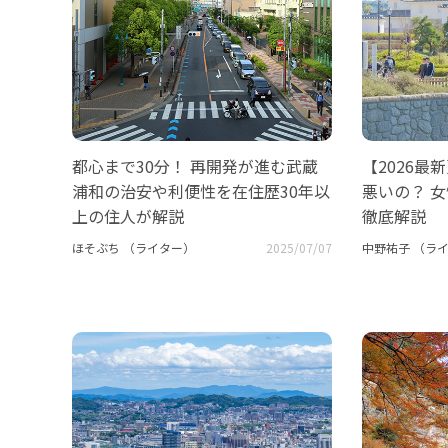
都心まで30分！ 再開発が進む武蔵
【2026
浦和の治安や利便性を在住歴30年以
悪いの？ 
上の住人が解説
徹底解説
ほそぶち （ライター）
2025/07/07
中野祐子 （ラ