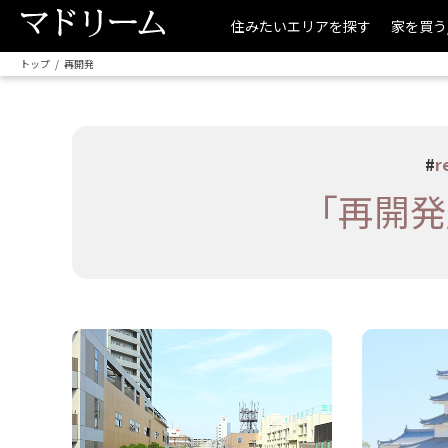
住みたいエリアを探す
家を買う
トップ
再開発
#
r
「再開発