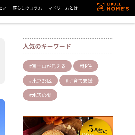
たい
暮らしのコラム
マドリームとは
人気のキーワード
#富士山が見える
#移住
#東京23区
#子育て支援
#水辺の街