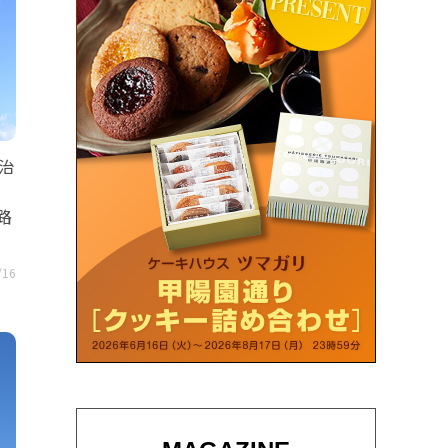
治
、
路
/16