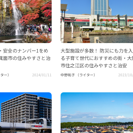
・安全のナンバー1をめ
大型施設が多数！ 防災にも力を
箕面市の住みやすさと治
る子育て世代におすすめの街・大
市住之江区の住みやすさと治安
イター）
2024/01/11
中野祐子 （ライター）
2023/10