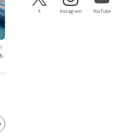
X
Instagram
YouTube
！
も
/17