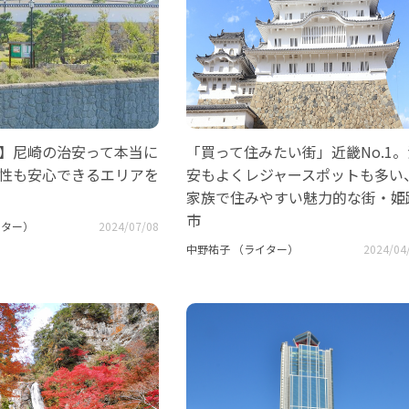
最新】尼崎の治安って本当に
「買って住みたい街」近畿No.1。
女性も安心できるエリアを
安もよくレジャースポットも多い
家族で住みやすい魅力的な街・姫
市
イター）
2024/07/08
中野祐子 （ライター）
2024/04