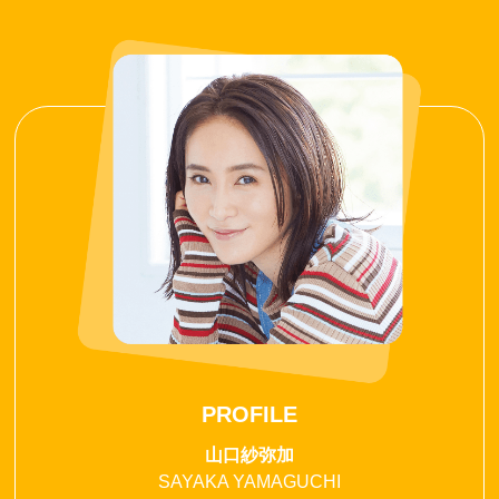
PROFILE
山口紗弥加
SAYAKA YAMAGUCHI