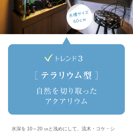
水深を 10～20 ㎝と浅めにして、流木・コケ・シ