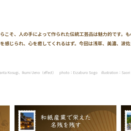
らこそ、人の手によって作られた伝統工芸品は魅力的です。も
を感じられ、心を癒してくれるはず。今回は浅草、美濃、波佐
anta Kosugi、Ikumi Ueno（effect） photo：Eizaburo Sogo illustration：Saori