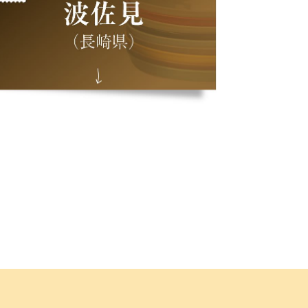
お部屋の実例紹介
団地を変える、
技ありDIY
Awesome DIY Techniques
理想の家探し
好きなことを
あきらめない！
自分スタイルを