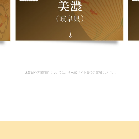
スペシャルインタビュー
※休業日や営業時間については、各公式サイト等でご確認ください。
伊原六花さん
いま住みたい街
ものづくり文化が
息づく街
―浅草・美濃・波佐見―