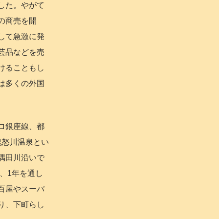
した。やがて
の商売を開
して急激に発
芸品などを売
けることもし
は多くの外国
ロ銀座線、都
鬼怒川温泉とい
隅田川沿いで
、1年を通し
百屋やスーパ
り、下町らし