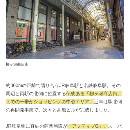
柳ヶ瀬商店街
約300mの距離で隣り合うJR岐阜駅と名鉄岐阜駅。その
周辺と両駅の北側に位置する
伝統ある「柳ヶ瀬商店街」
までの一帯がショッピングの中心エリア。
近年は駅北側
の再開発事業で、次々と高層ビルが完成しました。
JR岐阜駅に直結の商業施設が
「アクティブG」。
スーパ