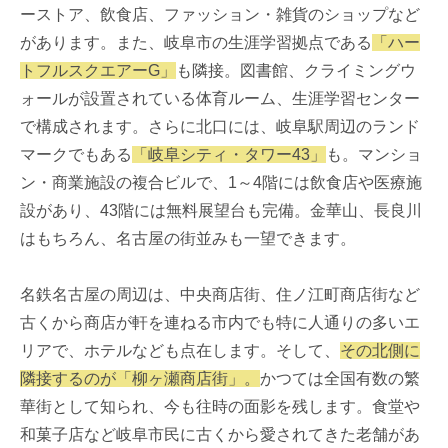
ーストア、飲食店、ファッション・雑貨のショップなど
があります。また、岐阜市の生涯学習拠点である
「ハー
トフルスクエアーG」
も隣接。図書館、クライミングウ
ォールが設置されている体育ルーム、生涯学習センター
で構成されます。さらに北口には、岐阜駅周辺のランド
マークでもある
「岐阜シティ・タワー43」
も。マンショ
ン・商業施設の複合ビルで、1～4階には飲食店や医療施
設があり、43階には無料展望台も完備。金華山、長良川
はもちろん、名古屋の街並みも一望できます。
名鉄名古屋の周辺は、中央商店街、住ノ江町商店街など
古くから商店が軒を連ねる市内でも特に人通りの多いエ
リアで、ホテルなども点在します。そして、
その北側に
隣接するのが「柳ヶ瀬商店街」。
かつては全国有数の繁
華街として知られ、今も往時の面影を残します。食堂や
和菓子店など岐阜市民に古くから愛されてきた老舗があ