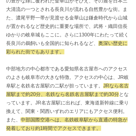
の豊かな緑に覆われた金華山がそびえ、その麓を日本三
大清流の一つとされる長良川が流れる自然豊かな街。ま
た、濃尾平野一帯が見渡せる金華山は鎌倉時代から山城
が置かれるなど歴史的に重要な場所で、武将・織田信長
ゆかりの岐阜城もここに。さらに1300年にわたって続く
長良川の鵜飼いも全国的に知られるなど、
奥深い歴史に
彩られた街でもあります。
中部地方の中心都市である愛知県名古屋市へのアクセス
のよさも岐阜市の大きな特徴。アクセスの中心は、JR岐
阜駅と名鉄名古屋駅の二駅が担っています。
JRなら名古
屋駅まで約20分、名鉄なら名鉄名古屋駅まで約30分
とな
っています。JR名古屋駅に出れば、東海道新幹線に乗り
換えて、関東・関西いずれのエリアにもアクセス便利。
また、
中部国際空港へは、名鉄岐阜駅から直通の特急が
発着しており約1時間でアクセスできます。