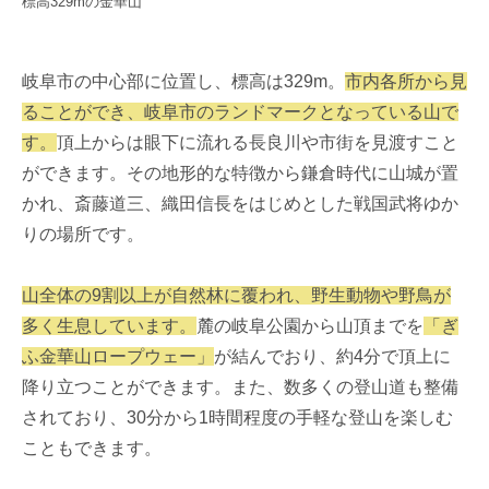
標高329mの金華山
岐阜市の中心部に位置し、標高は329m。
市内各所から見
ることができ、岐阜市のランドマークとなっている山で
す。
頂上からは眼下に流れる長良川や市街を見渡すこと
ができます。その地形的な特徴から鎌倉時代に山城が置
かれ、斎藤道三、織田信長をはじめとした戦国武将ゆか
りの場所です。
山全体の9割以上が自然林に覆われ、野生動物や野鳥が
多く生息しています。
麓の岐阜公園から山頂までを
「ぎ
ふ金華山ロープウェー」
が結んでおり、約4分で頂上に
降り立つことができます。また、数多くの登山道も整備
されており、30分から1時間程度の手軽な登山を楽しむ
こともできます。