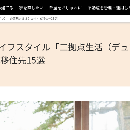
/建てる
家を直したい
部屋をおしゃれに
不動産を管理・運用し
フ）」の実現方法は？ おすすめ移住先15選
イフスタイル「二拠点生活（デュ
移住先15選