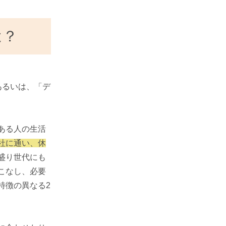
は？
あるいは、「デ
ある人の生活
社に通い、休
盛り世代にも
こなし、必要
特徴の異なる2