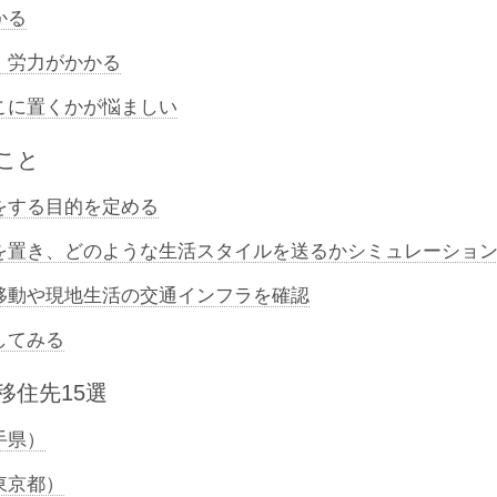
かる
・労力がかかる
こに置くかが悩ましい
こと
をする目的を定める
を置き、どのような生活スタイルを送るかシミュレーショ
移動や現地生活の交通インフラを確認
してみる
移住先15選
手県）
東京都）