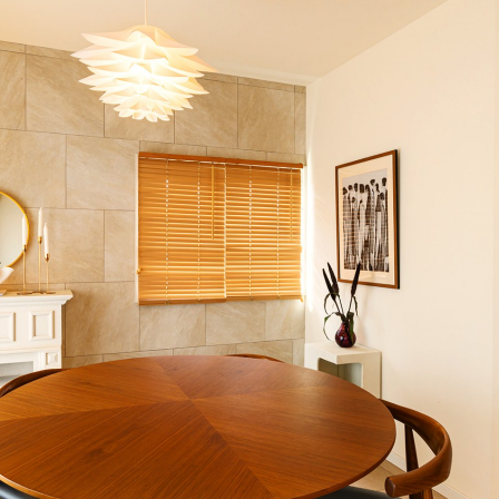
スペシャルインタビュー
筧美和子さん
いま住みたい街
アートを感じる街
―清澄白河・十和田・富山―