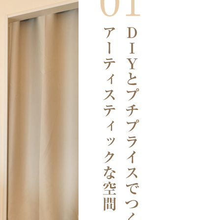
お部屋の実例紹介
いま、住みたいのは
アートなお部屋
more art into your daily life
私の移住ストーリー
私の移住ストーリー・
小松市
［石川県］