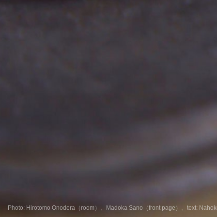
Photo: Hirotomo Onodera（room）、Madoka Sano（front page）、text: Nahok