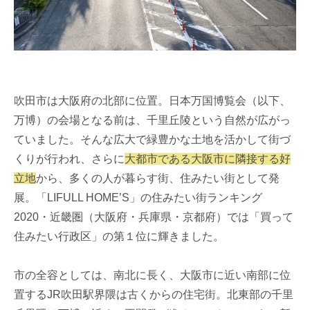
吹田市は大阪府の北部に位置。日本万国博覧会（以下、
万博）の会場となる前は、千里丘陵という自然が広がっ
ていました。そんな広大で緑豊かな土地を活かして街づ
くりが行われ、さらに
大都市である大阪市に隣接する好
立地
から、多くの人が暮らす街、住みたい街として発
展。「LIFULL HOME’S」の住みたい街ランキング
2020・近畿圏（大阪府・兵庫県・京都府）では「買って
住みたい行政区」の第１位に輝きました。
市の全容としては、南北に長く、大阪市に近い南部に位
置するJR吹田駅界隈は古くからの住宅街。北東部の千里