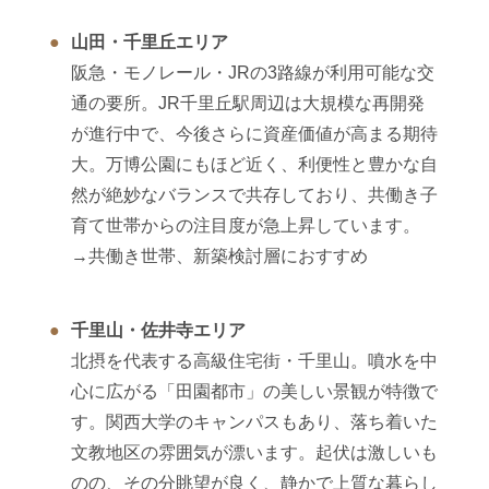
山田・千里丘エリア
阪急・モノレール・JRの3路線が利用可能な交
通の要所。JR千里丘駅周辺は大規模な再開発
が進行中で、今後さらに資産価値が高まる期待
大。万博公園にもほど近く、利便性と豊かな自
然が絶妙なバランスで共存しており、共働き子
育て世帯からの注目度が急上昇しています。
→共働き世帯、新築検討層におすすめ
千里山・佐井寺エリア
北摂を代表する高級住宅街・千里山。噴水を中
心に広がる「田園都市」の美しい景観が特徴で
す。関西大学のキャンパスもあり、落ち着いた
文教地区の雰囲気が漂います。起伏は激しいも
のの、その分眺望が良く、静かで上質な暮らし