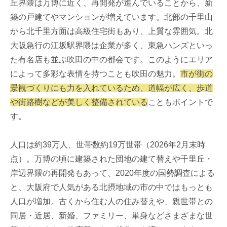
丘界隈は万博に近く、再開発が進んでいることから、新
築の戸建てやマンションが増えています。北部の千里山
から北千里方面は高級住宅街もあり、上質な雰囲気。北
大阪急行の江坂駅界隈は企業が多く、東急ハンズといっ
た有名店も並ぶ吹田の中の都会です。このようにエリア
によって多彩な表情を持つことも吹田の魅力。
市が街の
景観づくりにも力を入れているため、道幅が広く、歩道
や街路樹などが美しく整備されている
こともポイントで
す。
人口は約39万人、世帯数約19万世帯（2026年2月末時
点）。万博の頃に建築された団地の建て替えや千里丘・
岸辺界隈の再開発もあって、2020年度の国勢調査による
と、大阪府で人気がある北摂地域の市の中ではもっとも
人口が増加。古くから住む人の住み替えや、親世帯との
同居・近居、新婚、ファミリー、単身などさまざまな世