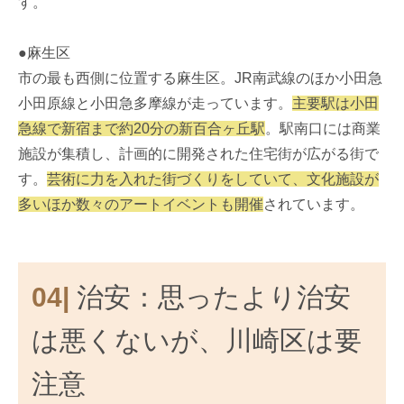
す。
●麻生区
市の最も西側に位置する麻生区。JR南武線のほか小田急
小田原線と小田急多摩線が走っています。
主要駅は小田
急線で新宿まで約20分の新百合ヶ丘駅
。駅南口には商業
施設が集積し、計画的に開発された住宅街が広がる街で
す。
芸術に力を入れた街づくりをしていて、文化施設が
多いほか数々のアートイベントも開催
されています。
04|
治安：思ったより治安
は悪くないが、川崎区は要
注意