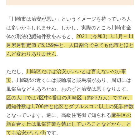
「川崎市は治安が悪い」というイメージを持っている人
は多いかもしれません。しかし、実際のところ川崎市全
体の刑法犯認知件数をみると、
2021（令和3）年1月～11
月累月暫定値で5,159件と、人口割合でみても他市とほと
んど変わりありません
。
ただし、
川崎区だけは治安がいいとは言えないのが事
実
。川崎駅の近くには競輪場と競馬場があり、周辺には
風俗店などもあるため、おのずと治安は悪くなります。
区の人口では7区中4番目の川崎区（約23万人）ですが、
認知件数は1,706件と他区とダブルスコア以上の犯罪件数
となっています。逆に、高級住宅街で知られる
麻生区の
新百合ヶ丘は風俗営業を禁止していることなどから、と
ても治安がいい街
です。