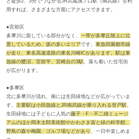
と徒歩2、3分でつながるJR武蔵溝ノ口駅（南武線）を利
用すれば、さまざまな方面にアクセスできます。
●宮前区
多摩川に面している部分がなく、
一帯が多摩丘陵上に位
置しているため、坂の多いエリア
です。
東急田園都市線
が走り、東名高速道路の東名川崎ICがあります。駅は東
急線の鷺沼、宮前平、宮崎台の3駅
。落ち着いた住宅街
が広がります。
●多摩区
北に多摩川が流れ、南には生田緑地などが広がっていま
す。
主要駅は小田急線とJR南武線が乗り入れる登戸駅
。
生田緑地には子どもに人気の
藤子・F・不二雄ミュージ
アムのほか岡本太郎美術館やかわさき宙と緑の科学館、
野鳥の森や梅園、ゴルフ場などがあり
、一日中楽しめま