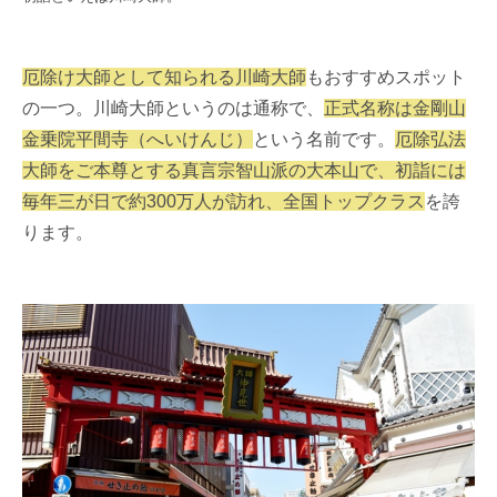
厄除け大師として知られる川崎大師
もおすすめスポット
の一つ。川崎大師というのは通称で、
正式名称は金剛山
金乗院平間寺（へいけんじ）
という名前です。
厄除弘法
大師をご本尊とする真言宗智山派の大本山で、初詣には
毎年三が日で約300万人が訪れ、全国トップクラス
を誇
ります。