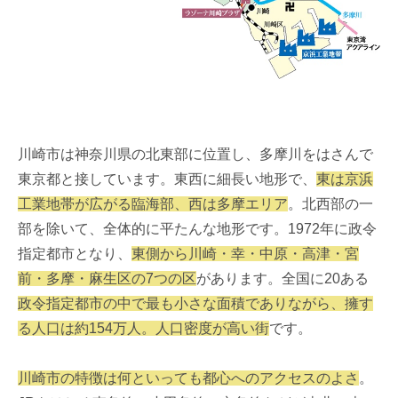
川崎市は神奈川県の北東部に位置し、多摩川をはさんで
東京都と接しています。東西に細長い地形で、
東は京浜
工業地帯が広がる臨海部、西は多摩エリア
。北西部の一
部を除いて、全体的に平たんな地形です。1972年に政令
指定都市となり、
東側から川崎・幸・中原・高津・宮
前・多摩・麻生区の7つの区
があります。全国に20ある
政令指定都市の中で最も小さな面積でありながら、擁す
る人口は約154万人。人口密度が高い街
です。
川崎市の特徴は何といっても都心へのアクセスのよさ
。