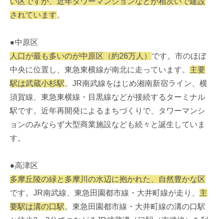
い区ですが、近年タワーマンションなどが相次いで建設
されています
。
●中原区
人口が最も多いのが中原区（約26万人）
です。市のほぼ
中央に位置し、東急東横線が南北に走っています。
主要
駅は武蔵小杉駅
。JR南武線をはじめ湘南新宿ライン、横
須賀線、東急東横線・目黒線などが接続するターミナル
駅です。近年再開発によるまちづくりで、タワーマンシ
ョンのみならず大型商業施設なども続々と誕生していま
す。
●高津区
多摩丘陵の緑と多摩川の水辺に抱かれた、自然豊かな区
です。JR南武線、東急田園都市線・大井町線が走り、
主
要駅は溝の口駅
。東急田園都市線・大井町線の溝の口駅