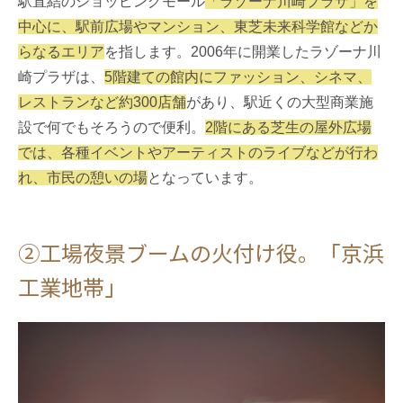
駅直結のショッピングモール
「ラゾーナ川崎プラザ」を
中心に、駅前広場やマンション、東芝未来科学館などか
らなるエリア
を指します。2006年に開業したラゾーナ川
崎プラザは、
5階建ての館内にファッション、シネマ、
レストランなど約300店舗
があり、駅近くの大型商業施
設で何でもそろうので便利。
2階にある芝生の屋外広場
では、各種イベントやアーティストのライブなどが行わ
れ、市民の憩いの場
となっています。
②工場夜景ブームの火付け役。「京浜
工業地帯」