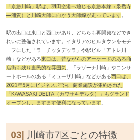
「京急川崎」駅は、羽田空港へ通じる京急本線（泉岳寺
―浦賀）と川崎大師に向かう大師線が走っています
。
駅の出口は東口と西口があり、どちらも再開発などでき
れいに整備されています。イタリアのヒルタウンをモチ
ーフにした「ラ チッタデッラ」や駅ビル「アトレ川
崎」などがある
東口は、昔ながらのアーケードのある商
店街も残り庶民的な雰囲気
。「ラゾーナ川崎」やコンサ
ートホールのある「ミューザ川崎」などがある
西口は、
2021年5月にビジネス､宿泊、商業施設が集約された
「KAWASAKI DELTA（カワサキデルタ）」もグランド
オーブンし、ますます便利になっています
。
03|
川崎市7区ごとの特徴