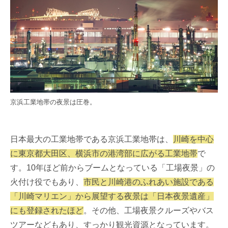
京浜工業地帯の夜景は圧巻。
日本最大の工業地帯である京浜工業地帯は、
川崎を中心
に東京都大田区、横浜市の港湾部に広がる工業地帯
で
す。10年ほど前からブームとなっている「工場夜景」の
火付け役でもあり、
市民と川崎港のふれあい施設である
「川崎マリエン」から展望する夜景は「日本夜景遺産」
にも登録されたほど
。その他、工場夜景クルーズやバス
ツアーなどもあり、すっかり観光資源となっています。