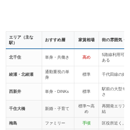
エリア（主な
おすすめ層
家賃相場
街の雰囲気・
駅）
5路線利用可。
北千住
単身・共働き
高め
ある
通勤重視の単
綾瀬・北綾瀬
標準
千代田線の始
身
駅前の大型モ
西新井
単身・DINKs
標準
さ
標準〜高
再開発エリア
千住大橋
新婚・子育て
め
結
梅島
ファミリー
手頃
区役所近く。