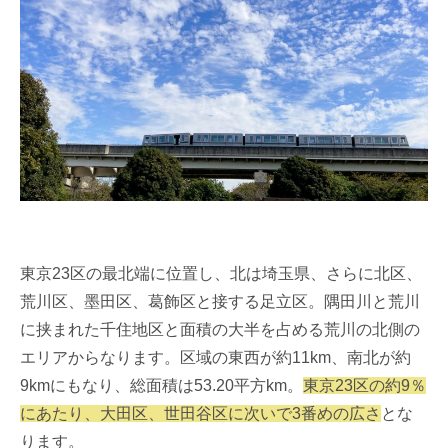
東京23区の最北端に位置し、北は埼玉県、さらに北区、
荒川区、墨田区、葛飾区と接する足立区。隅田川と荒川
に挟まれた千住地区と面積の大半を占める荒川の北側の
エリアからなります。区域の東西が約11km、南北が約
9kmにもなり、総面積は53.20平方km。
東京23区の約9％
にあたり、大田区、世田谷区に次いで3番めの広さ
とな
ります。