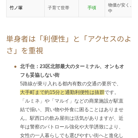
物価が安く、
竹ノ塚
子育て世帯
手頃
中
単身者は「利便性」と「アクセスのよ
さ」を重視
北千住：23区北部最大のターミナル、オンもオ
フも妥協しない街
5路線が乗り入れる都内有数の交通の要所で、
大手町まで約15分と通勤利便性は抜群
です。
「ルミネ」や「マルイ」などの商業施設が駅直
結で揃い、買い物や外食に困ることはありませ
ん。駅西口の飲み屋街は活気がありますが、近
年は警察のパトロール強化や大学誘致により、
女性の一人暮らしでも選びやすい街へと進化し