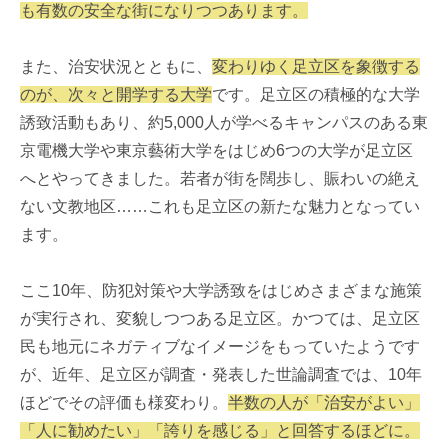
も有数の安全な街になりつつあります。
また、治安状況とともに、
変わりゆく足立区を象徴する
のが、次々と開学する大学
です。足立区の積極的な大学
誘致活動もあり、約5,000人が学べるキャンパスのある東
京電機大学や東京藝術大学をはじめ6つの大学が足立区
へとやってきました。若者が街を闊歩し、賑わいの絶え
ない文教地区……これも足立区の新たな魅力となってい
ます。
ここ10年、防犯対策や大学誘致をはじめさまざまな施策
が実行され、変貌しつつある足立区。かつては、足立区
民も地元にネガティブなイメージをもっていたようです
が、近年、足立区が調査・発表した世論調査では、10年
ほどでその評価も様変わり。
半数の人が「治安がよい」
「人に勧めたい」「誇りを感じる」と回答するほどに。