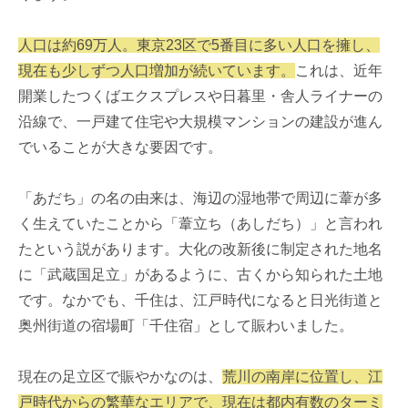
人口は約69万人。東京23区で5番目に多い人口を擁し、
現在も少しずつ人口増加が続いています。
これは、近年
開業したつくばエクスプレスや日暮里・舎人ライナーの
沿線で、一戸建て住宅や大規模マンションの建設が進ん
でいることが大きな要因です。
「あだち」の名の由来は、海辺の湿地帯で周辺に葦が多
く生えていたことから「葦立ち（あしだち）」と言われ
たという説があります。大化の改新後に制定された地名
に「武蔵国足立」があるように、古くから知られた土地
です。なかでも、千住は、江戸時代になると日光街道と
奥州街道の宿場町「千住宿」として賑わいました。
現在の足立区で賑やかなのは、
荒川の南岸に位置し、江
戸時代からの繁華なエリアで、現在は都内有数のターミ