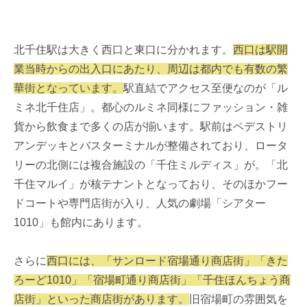
北千住駅は大きく西口と東口に分かれます。
西口は駅開
業当時からの出入口にあたり、周辺は都内でも有数の繁
華街となっています。
駅直結でアクセス至便なのが「ル
ミネ北千住店」。都心のルミネ同様にファッション・雑
貨から飲食まで多くの店が揃います。駅前はペデストリ
アンデッキとバスターミナルが整備されており、ロータ
リーの北側には複合施設の「千住ミルディス」が。「北
千住マルイ」が核テナントとなっており、そのほかフー
ドコートや専門店街が入り、人気の劇場「シアター
1010」も館内にあります。
さらに
西口には、「サンロード宿場通り商店街」「きた
ろーど1010」「宿場町通り商店街」「千住ほんちょう商
店街」といった商店街があります。
旧宿場町の雰囲気を