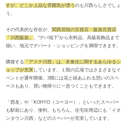
すが、どこか上品な雰囲気が漂う
のも川西らしさでしょ
う。
その代表的な存在が、
関西屈指の百貨店・阪急百貨店
「川西阪急」
。“デパ地下”から衣料品、高級装飾品まで
揃い、地元でデパート・ショッピングを満喫できます。
隣接する
「アステ川西」は、衣食住に関するあらゆるシ
ョップが充実
しています。１階の広場ではさまざまなイ
ベントが通年開催。3階には花と緑あふれる憩いのスペ
ースもあり、買い物帰りに一息つくこともできます。
「西友」や「KOHYO（コーヨー）」といったスーパー
も駅前にあり、便利。もちろん、住宅街周辺にも「イオ
ンタウン川西」などのスーパーが充実しています。