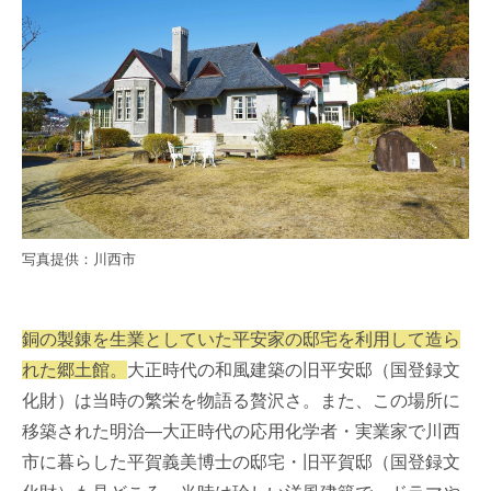
写真提供：川西市
銅の製錬を生業としていた平安家の邸宅を利用して造ら
れた郷土館。
大正時代の和風建築の旧平安邸（国登録文
化財）は当時の繁栄を物語る贅沢さ。また、この場所に
移築された明治―大正時代の応用化学者・実業家で川西
市に暮らした平賀義美博士の邸宅・旧平賀邸（国登録文