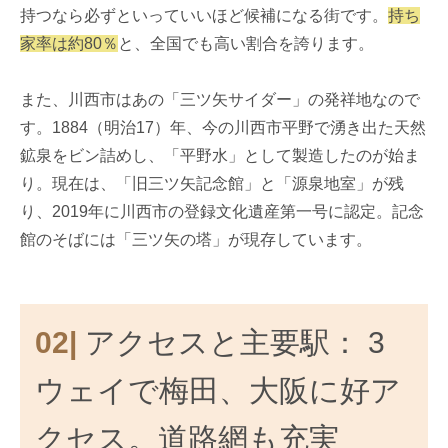
持つなら必ずといっていいほど候補になる街です。
持ち
家率は約80％
と、全国でも高い割合を誇ります。
また、川西市はあの「三ツ矢サイダー」の発祥地なので
す。1884（明治17）年、今の川西市平野で湧き出た天然
鉱泉をビン詰めし、「平野水」として製造したのが始ま
り。現在は、「旧三ツ矢記念館」と「源泉地室」が残
り、2019年に川西市の登録文化遺産第一号に認定。記念
館のそばには「三ツ矢の塔」が現存しています。
02|
アクセスと主要駅： 3
ウェイで梅田、大阪に好ア
クセス。道路網も充実