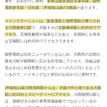
通学、お出かけに便利。
電車は阪急電鉄宝塚本線、能勢
電鉄妙見線・日生線、JR福知山線の3路線
があります。
メインステーションは、阪急電鉄と能勢電鉄が乗り入れ
る川西能勢口駅
で、大阪キタの
大阪梅田駅に約20分でア
クセス
。宝塚歌劇団や温泉などがあり、全国的にも有名
な宝塚駅には約10分でアクセスできます。
能勢電鉄は日生ニュータウンをはじめ、川西市の北部の
猪名川町や能勢町に広がる住宅地にアクセス。沿線は妙
見山をはじめ自然豊かなスポットへの入り口にもなって
いるので、ハイキングなど休日のお出かけに便利です。
JR福知山線川西池田駅からは、大阪の中心地である大阪
駅に約10分とスピーディーにアクセス
。川西能勢口駅と
は、屋根付きの歩行者専用連絡橋でつながっているの