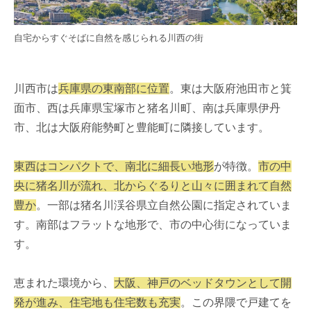
自宅からすぐそばに自然を感じられる川西の街
川西市は
兵庫県の東南部に位置
。東は大阪府池田市と箕
面市、西は兵庫県宝塚市と猪名川町、南は兵庫県伊丹
市、北は大阪府能勢町と豊能町に隣接しています。
東西はコンパクトで、南北に細長い地形
が特徴。
市の中
央に猪名川が流れ、北からぐるりと山々に囲まれて自然
豊か
。一部は猪名川渓谷県立自然公園に指定されていま
す。南部はフラットな地形で、市の中心街になっていま
す。
恵まれた環境から、
大阪、神戸のベッドタウンとして開
発が進み、住宅地も住宅数も充実
。この界隈で戸建てを