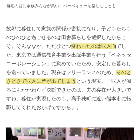
自宅の庭に家族みんなが集い、バーベキューを楽しむことも
故郷に移住して家族の関係が密接になり、子どもたちも
のびのびと過ごせるのは田舎暮らしを選択したからこ
そ。そんななか、ただひとつ
変わったのは収入面
でし
た。東京では通信教育事業や出版事業を行う「ベネッセ
コーポレーション」に勤めていたため、安定した暮らし
を送っていました。現在はフリーランスのため、
そのと
きどきで収入に差が出てしまう
という現実。「収入が減
るにもかかわらず決断できたのは、夫の存在が大きいで
すね。移住が実現したのも、高千穂町に近い熊本市に転
職してくれたおかげですから」。