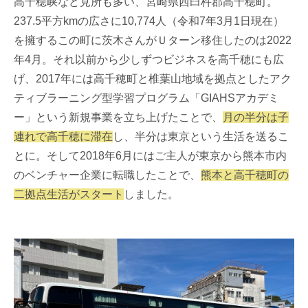
高千穂峡など見所も多い、宮崎県西臼杵郡高千穂町。
237.5平方kmの広さに10,774人（令和7年3月1日現在）
を擁するこの町に茨木さんがＵターン移住したのは2022
年4月。それ以前から少しずつビジネスを高千穂にも広
げ、2017年には高千穂町と椎葉山地域を拠点としたアク
ティブラーニング型学習プログラム「GIAHSアカデミ
ー」という新規事業を立ち上げたことで、
月の半分は子
連れで高千穂に滞在
し、半分は東京という生活を送るこ
とに。そして2018年6月にはご主人が東京から熊本市内
のベンチャー企業に転職したことで、
熊本と高千穂町の
二拠点生活がスタート
しました。