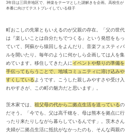
3年目は三田井地区で、神楽をテーマとした謎解きを企画。高校生が
本番に向けてテストプレイしている様子
町おこしの先輩ともいえるのが父親の存在。「父の世代
は『楽しいことは自分たちでつくる』という発想をもっ
ていて、阿蘇から猿回しをよんだり、音楽フェスティバ
ルを開いたり。毎年のように何かしら企画しては人を集
めています。移住してきた人に
イベントや祭りの準備を
手伝ってもらうことで、地域コミュニティに溶け込みや
すくしている
ようです。こうした親しみやすさや受け入
れやすさが、この町の魅力だと思います」。
茨木家では、
祖父母の代から二拠点生活を送っている
の
だそう。「今でも、父は高千穂を、母は熊本を拠点に行
ったり来たりしながら暮らしているんです」。茨木さん
夫婦が二拠点生活に抵抗がなかったのも、そんな両親の