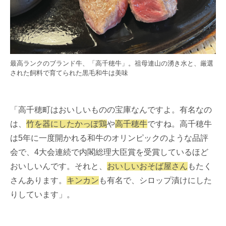
最高ランクのブランド牛、「高千穂牛」。祖母連山の湧き水と、厳選
された飼料で育てられた黒毛和牛は美味
「高千穂町はおいしいものの宝庫なんですよ。有名なの
は、
竹を器にしたかっぽ鶏
や
高千穂牛
ですね。高千穂牛
は5年に一度開かれる和牛のオリンピックのような品評
会で、4大会連続で内閣総理大臣賞を受賞しているほど
おいしいんです。それと、
おいしいおそば屋さん
もたく
さんあります。
キンカン
も有名で、シロップ漬けにした
りしています」。