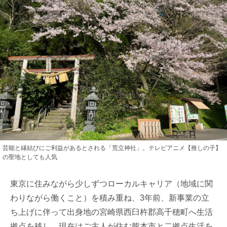
芸能と縁結びにご利益があるとされる「荒立神社」。テレビアニメ【推しの子】
の聖地としても人気
東京に住みながら少しずつローカルキャリア（地域に関
わりながら働くこと）を積み重ね、3年前、新事業の立
ち上げに伴って出身地の宮崎県西臼杵郡高千穂町へ生活
拠点を移し、現在はご主人が住む熊本市と二拠点生活を