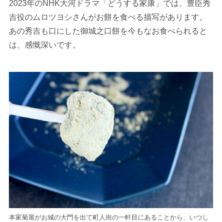
2023年のNHK大河ドラマ「どうする家康」では、豊臣秀
吉役のムロツヨシさんがお餅を食べる描写があります。
あの秀吉も口にした御城之口餅を今もなお食べられると
は、感慨深いです。
本家菊屋がお城の大門を出て町人街の一軒目にあることから、いつし