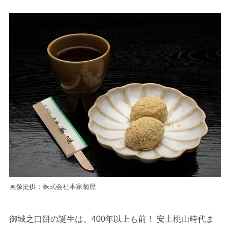
画像提供：株式会社本家菊屋
御城之口餅の誕生は、400年以上も前！ 安土桃山時代ま