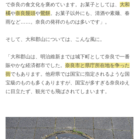
で奈良の食文化を褒めています。お菓子としては、
大和
橘
や
奈良饅頭
や
鶯餅
。お菓子以外にも、清酒や素麺、春
雨など……。奈良の発祥のものは多いです」。
そして、大和郡山については、こんな風に。
「大和郡山は、明治維新までは城下町として奈良で一番
賑やかな経済都市でした。
奈良市と県庁所在地を争った
街
でもあります。他府県では国宝に指定されるような国
宝級のものも多くありますが、国宝が多すぎる奈良ゆえ
に目立たず、観光でも飛ばされてしまいます。