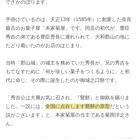
でさかのぼります。
手掛けているのは、天正13年（1585年）に創業した奈良
最古のお菓子屋「本家菊屋」です。同店の初代が、豊臣
秀吉の弟である豊臣秀長に連れられて、大和郡山の地に
たどり着いたのがお店のはじまり。
当時「郡山城」の城主を務めていた秀長が、兄の秀吉を
もてなすために「何か珍しい菓子をつくるように」と初
代に命じ、その際に誕生したのが御城之口餅です。
「秀吉公は大層お気に召され、『鶯餅』と御銘を賜りま
した。一説には、
全国に点在します鶯餅の原型
だという
説がございます」と、本家菊屋の当主である菊岡洋之さ
ん。