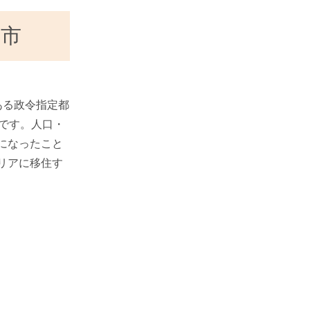
都市
ある政令指定都
です。人口・
になったこと
リアに移住す