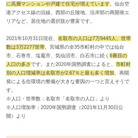
に高層マンションや戸建て住宅が増えています
。仙台空
港アクセス線の沿線、西部の丘陵地、沿岸部の再開発エ
リアなど、居住地の選択肢が豊富です。
2021年10月31日現在、
名取市の人口は7万9445人、世帯
数は3万2277世帯
。宮城県の全35市町村の中では仙台
市、石巻市、塩竈市、気仙沼市、白石市に続く
6番目の
人口の多さ
です。また2020年国勢調査によると、
市町村
別の人口増減率は名取市が2.67％と最も多く増加
。再開
発による住環境の整備が大きな要因の一つと言えそうで
す。
※人口・世帯数：名取市「名取市の人口」より
※人口増加率：2020年国勢調査（2021年11月30日公
開）より