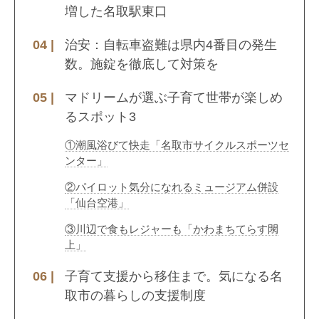
増した名取駅東口
治安：自転車盗難は県内4番目の発生
数。施錠を徹底して対策を
マドリームが選ぶ子育て世帯が楽しめ
るスポット3
①潮風浴びて快走「名取市サイクルスポーツセ
ンター」
②パイロット気分になれるミュージアム併設
「仙台空港」
③川辺で食もレジャーも「かわまちてらす閖
上」
子育て支援から移住まで。気になる名
取市の暮らしの支援制度