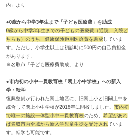
内」より
●0歳から中学3年生まで「子ども医療費」を助成
0歳から中学3年生までの子どもの医療費（通院、入院ど
ちらも）のうち、健康保険適用医療費を助成
していま
す。ただし、小学生以上は初診時に500円の自己負担金
があります。
※名取市「子ども医療費助成」より
●市内初の小中一貫教育校「閖上小中学校」への新入
学・転学
復興整備が行われた閖上地区に、旧閖上小と旧閖上中を
統合して閖上小中学校が2018年に開校しました。
市内初
で唯一の施設一体型小中一貫教育校
のため、
希望があれ
ば名取市内全域から新入学児童生徒を受け入れ
ていま
す。転学も可能です。