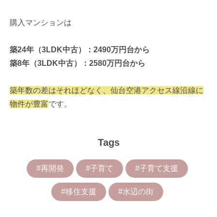
購入マンションは
築24年（3LDK中古）：2490万円台から
築8年（3LDK中古）：2580万円台から
築年数の差はそれほどなく、仙台空港アクセス線沿線に
物件が豊富
です。
Tags
#再開発
#子育て
#子育て支援
#移住支援
#水辺の街