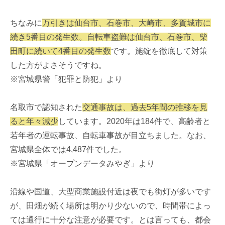
ちなみに
万引きは仙台市、石巻市、大崎市、多賀城市に
続き5番目の発生数。自転車盗難は仙台市、石巻市、柴
田町に続いて4番目の発生数
です。施錠を徹底して対策
した方がよさそうですね。
※宮城県警「犯罪と防犯」より
名取市で認知された
交通事故は、過去5年間の推移を見
ると年々減少
しています。2020年は184件で、高齢者と
若年者の運転事故、自転車事故が目立ちました。なお、
宮城県全体では4,487件でした。
※宮城県「オープンデータみやぎ」より
沿線や国道、大型商業施設付近は夜でも街灯が多いです
が、田畑が続く場所は明かり少ないので、時間帯によっ
ては通行に十分な注意が必要です。とは言っても、都会