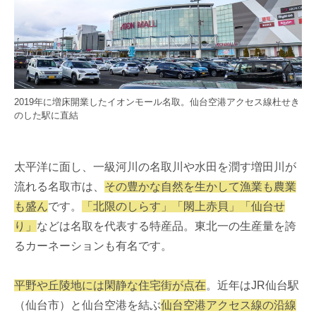
2019年に増床開業したイオンモール名取。仙台空港アクセス線杜せき
のした駅に直結
太平洋に面し、一級河川の名取川や水田を潤す増田川が
流れる名取市は、
その豊かな自然を生かして漁業も農業
も盛ん
です。
「北限のしらす」「閖上赤貝」「仙台せ
り」
などは名取を代表する特産品。東北一の生産量を誇
るカーネーションも有名です。
平野や丘陵地には閑静な住宅街が点在
。近年はJR仙台駅
（仙台市）と仙台空港を結ぶ
仙台空港アクセス線の沿線