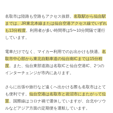
名取市は陸路も空路もアクセス抜群。
名取駅から仙台駅
までは、JR東北本線または仙台空港アクセス線でいずれ
も13分程度
。利用者が多い時間帯は5〜10分間隔で運行
しています。
電車だけでなく、マイカー利用でのお出かけも快適。
名
取市中心部から東北自動車道の仙台南ICまでは15分程
度
。また、仙台東部道路は名取ICと仙台空港IC、2つの
インターチェンジが市内にあります。
さらに出張や旅行など遠くへ出かける際も名取市はとて
も便利です。
仙台空港は名取市と岩沼市にまたがって位
置
。国際線はコロナ禍で運休していますが、台北やソウ
ルなどアジア方面の定期便を運航しています。