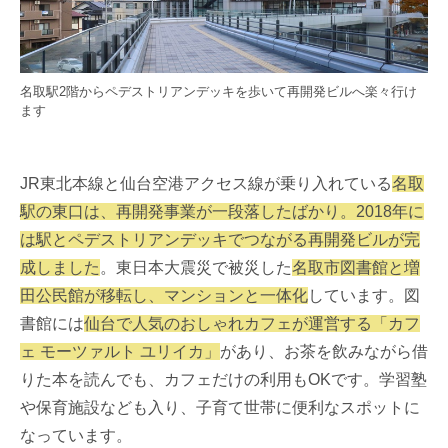
名取駅2階からペデストリアンデッキを歩いて再開発ビルへ楽々行け
ます
JR東北本線と仙台空港アクセス線が乗り入れている
名取
駅の東口は、再開発事業が一段落したばかり。2018年に
は駅とペデストリアンデッキでつながる再開発ビルが完
成しました
。東日本大震災で被災した
名取市図書館と増
田公民館が移転し、マンションと一体化
しています。図
書館には
仙台で人気のおしゃれカフェが運営する「カフ
ェ モーツァルト ユリイカ」
があり、お茶を飲みながら借
りた本を読んでも、カフェだけの利用もOKです。学習塾
や保育施設なども入り、子育て世帯に便利なスポットに
なっています。