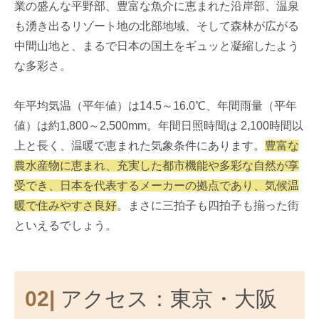
業の盛んな平野部、豊富な魚介に恵まれた沿岸部、温泉
も湧き出るリゾート地の北部地域、そして森林が広がる
中間山地と、まるで日本の国土をギュッと凝縮したよう
な多彩さ。
年平均気温（平年値）は14.5～16.0℃、年間雨量（平年
値）は約1,800～2,500mm。年間日照時間は 2,100時間以
上と長く、温暖で恵まれた気象条件にあります。
豊富な
農水産物に恵まれ、充実した都市機能や多彩な自然が享
受でき、日本を代表するメーカーの拠点であり、気候温
暖で住みやすさ良好
。まさに三拍子も四拍子も揃った街
といえるでしょう。
02|
アクセス：東京・大阪