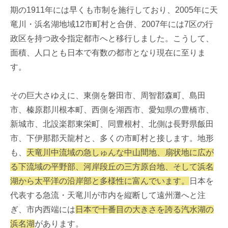
期の1911年には早くも市制を施行しており、2005年に天
竜川・浜名湖地域12市町村と合併、2007年には7区の行
政区を持つ政令指定都市へと移行しました。こうして、
面積、人口とも日本で有数の都市となり現在に至りま
す。
その巨大さゆえに、東側を磐田市、周智郡森町、島田
市、榛原郡川根本町、西側を湖西市、愛知県の豊橋市、
新城市、北設楽郡東栄町、同豊根村、北側は長野県飯田
市、下伊那郡天龍村と、多くの市町村と接します。地形
も、
天竜川中流域の急しゅんな中山間地、扇状地に広が
る下流域の平野部、河岸段丘の三方原台地、そして浜名
湖から太平洋の沿岸部と多様性に富んでいます。
日本を
代表する急流・天竜川が市内を縦断して遠州灘へと注
ぎ、市内西端には
日本で十番目の大きさを誇る汽水湖の
浜名湖
があります。