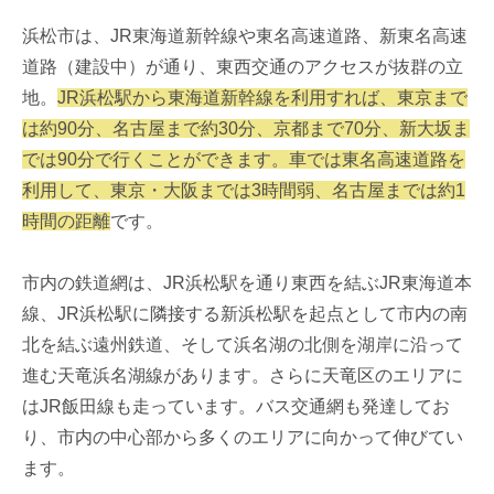
浜松市は、JR東海道新幹線や東名高速道路、新東名高速
道路（建設中）が通り、東西交通のアクセスが抜群の立
地。
JR浜松駅から東海道新幹線を利用すれば、東京まで
は約90分、名古屋まで約30分、京都まで70分、新大坂ま
では90分で行くことができます。車では東名高速道路を
利用して、東京・大阪までは3時間弱、名古屋までは約1
時間の距離
です。
市内の鉄道網は、JR浜松駅を通り東西を結ぶJR東海道本
線、JR浜松駅に隣接する新浜松駅を起点として市内の南
北を結ぶ遠州鉄道、そして浜名湖の北側を湖岸に沿って
進む天竜浜名湖線があります。さらに天竜区のエリアに
はJR飯田線も走っています。バス交通網も発達してお
り、市内の中心部から多くのエリアに向かって伸びてい
ます。