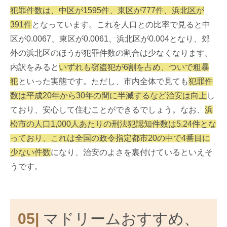
犯罪件数は、中区が1595件、東区が777件、浜北区が
391件
となっています。これを人口との比率で見ると中
区が0.0067、東区が0.0061、浜北区が0.004となり、郊
外の浜北区のほうが犯罪件数の割合は少なくなります。
内訳をみると
いずれも窃盗犯が6割を占め、ついで粗暴
犯
といった実態です。ただし、市内全体で見ても
犯罪件
数は平成20年から30年の間に半減するなど治安は向上
し
ており、安心して住むことができるでしょう。なお、
浜
松市の人口1,000人あたりの刑法犯認知件数は5.24件とな
っており、これは全国の政令指定都市20の中で4番目に
少ない件数
になり、治安のよさを裏付けているといえそ
うです。
05|
マドリームおすすめ、