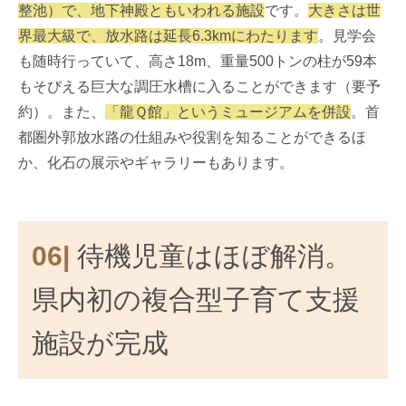
整池）で、地下神殿ともいわれる施設
です。
大きさは世
界最大級で、放水路は延長6.3kmにわたります
。見学会
も随時行っていて、高さ18m、重量500トンの柱が59本
もそびえる巨大な調圧水槽に入ることができます（要予
約）。また、
「龍Ｑ館」というミュージアムを併設
。首
都圏外郭放水路の仕組みや役割を知ることができるほ
か、化石の展示やギャラリーもあります。
06|
待機児童はほぼ解消。
県内初の複合型子育て支援
施設が完成