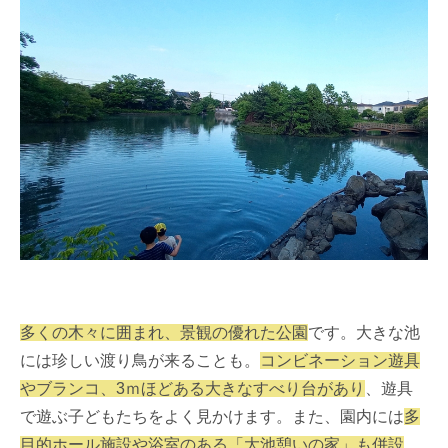
多くの木々に囲まれ、景観の優れた公園
です。大きな池
には珍しい渡り鳥が来ることも。
コンビネーション遊具
やブランコ、3ｍほどある大きなすべり台があり
、遊具
で遊ぶ子どもたちをよく見かけます。また、園内には
多
目的ホール施設や浴室のある「大池憩いの家」も併設
。