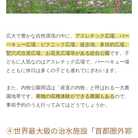
広大で豊かな自然環境の中に、
アスレチック広場、バー
ベキュー広場、ピクニック広場、徒歩池、多目的広場、
竪穴式住居広場、お花見広場等がある総合公園
です。子
どもに人気なのはアスレチック広場で、バーベキュー場
とともに休日は多くの子ども連れでにぎわいます。
また、内牧公園周辺は「産直の内牧」と呼ばれる一大農
園地帯です。
果物の収穫体験ができる農園もある
ので、
事前予約のうえ行ってみてはどうでしょうか。
④世界最大級の治水施設「首都圏外郭