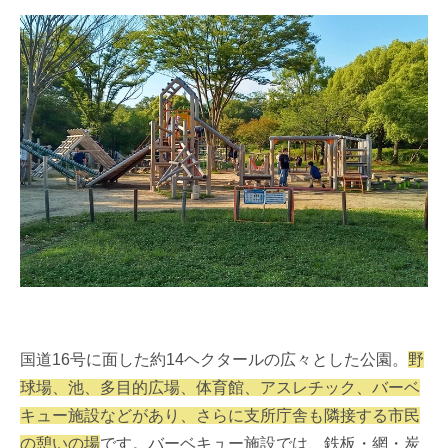
国道16号に面した約14ヘクタールの広々とした公園。
野
球場、池、多目的広場、体育館、アスレチック、バーベ
キュー施設などがあり、さらに支所庁舎も隣接する市民
の憩いの場
です。バーベキュー施設では、鉄板・網・炭