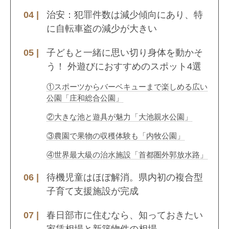
治安：犯罪件数は減少傾向にあり、特
に自転車盗の減少が大きい
子どもと一緒に思い切り身体を動かそ
う！ 外遊びにおすすめのスポット4選
①スポーツからバーベキューまで楽しめる広い
公園「庄和総合公園」
②大きな池と遊具が魅力「大池親水公園」
③農園で果物の収穫体験も「内牧公園」
④世界最大級の治水施設「首都圏外郭放水路」
待機児童はほぼ解消。県内初の複合型
子育て支援施設が完成
春日部市に住むなら、知っておきたい