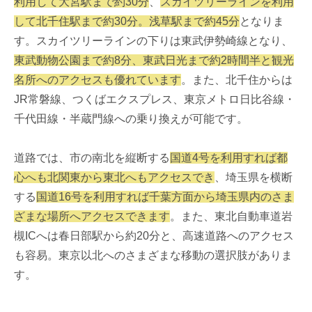
利用して大宮駅まで約30分
、
スカイツリーラインを利用
して北千住駅まで約30分。浅草駅まで約45分
となりま
す。スカイツリーラインの下りは東武伊勢崎線となり、
東武動物公園まで約8分、東武日光まで約2時間半と観光
名所へのアクセスも優れています
。また、北千住からは
JR常磐線、つくばエクスプレス、東京メトロ日比谷線・
千代田線・半蔵門線への乗り換えが可能です。
道路では、市の南北を縦断する
国道4号を利用すれば都
心へも北関東から東北へもアクセスでき
、埼玉県を横断
する
国道16号を利用すれば千葉方面から埼玉県内のさま
ざまな場所へアクセスできます
。また、東北自動車道岩
槻ICへは春日部駅から約20分と、高速道路へのアクセス
も容易。東京以北へのさまざまな移動の選択肢がありま
す。