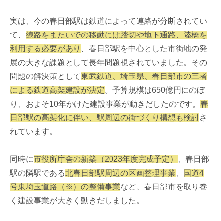
実は、今の春日部駅は鉄道によって連絡が分断されてい
て、
線路をまたいでの移動には踏切や地下通路、陸橋を
利用する必要があり
、春日部駅を中心とした市街地の発
展の大きな課題として長年問題視されていました。その
問題の解決策として
東武鉄道、埼玉県、春日部市の三者
による鉄道高架建設が決定
。予算規模は650億円にのぼ
り、およそ10年かけた建設事業が動きだしたのです。
春
日部駅の高架化に伴い、駅周辺の街づくり構想も検討
さ
れています。
同時に
市役所庁舎の新築（2023年度完成予定）
、春日部
駅の隣駅である
北春日部駅周辺の区画整理事業
、
国道4
号東埼玉道路（※）の整備事業
など、春日部市を取り巻
く建設事業が大きく動きだしました。