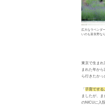
広大なラベンダ
いのも富良野な
東京で生まれ
まれた年から
ら行きたかっ
「
子育てする
ましたが、ま
のNICUに