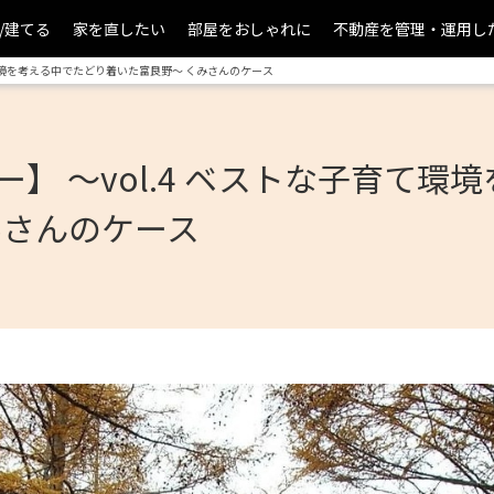
/建てる
家を直したい
部屋をおしゃれに
不動産を管理・運用し
て環境を考える中でたどり着いた富良野～ くみさんのケース
】 ～vol.4 ベストな子育て環
みさんのケース