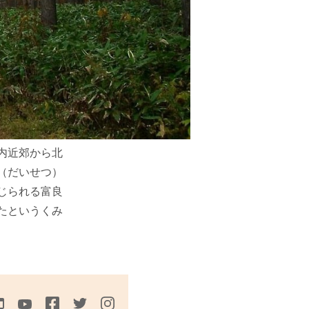
内近郊から北
（だいせつ）
じられる富良
たというくみ