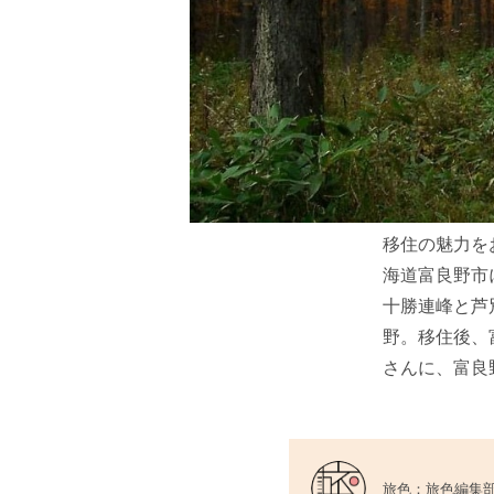
移住の魅力を
海道富良野市
十勝連峰と芦
野。移住後、
さんに、富良
旅色：旅色編集