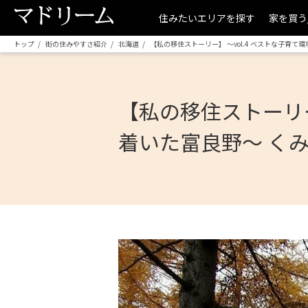
住みたいエリアを探す
家を買う
トップ
街の住みやすさ紹介
北海道
【私の移住ストーリー】 ～vol.4 ベストな子育
【私の移住ストーリー
着いた富良野～ く