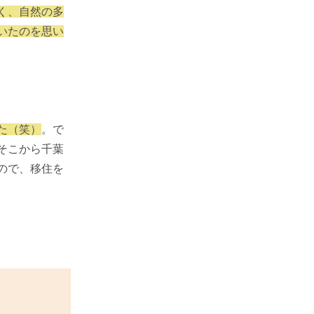
く、自然の多
いたのを思い
た（笑）
。で
そこから千葉
ので、移住を