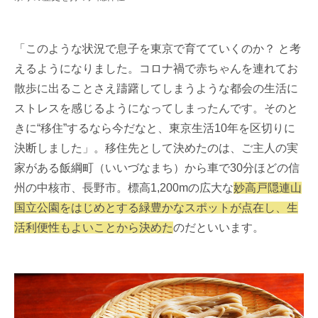
「このような状況で息子を東京で育てていくのか？ と考
えるようになりました。コロナ禍で赤ちゃんを連れてお
散歩に出ることさえ躊躇してしまうような都会の生活に
ストレスを感じるようになってしまったんです。そのと
きに“移住”するなら今だなと、東京生活10年を区切りに
決断しました」。移住先として決めたのは、ご主人の実
家がある飯綱町（いいづなまち）から車で30分ほどの信
州の中核市、長野市。標高1,200mの広大な
妙高戸隠連山
国立公園をはじめとする緑豊かなスポットが点在し、生
活利便性もよいことから決めた
のだといいます。