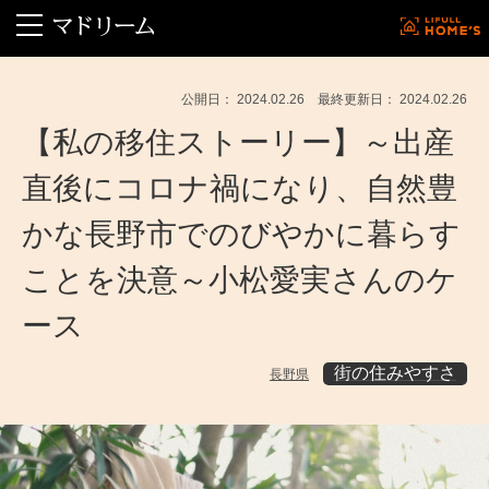
公開日： 2024.02.26 最終更新日： 2024.02.26
【私の移住ストーリー】～出産
直後にコロナ禍になり、自然豊
かな長野市でのびやかに暮らす
ことを決意～小松愛実さんのケ
ース
街の住みやすさ
長野県