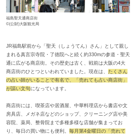
福島聖天通商店街
©(公財)大阪観光局
JR福島駅前から「聖天（しょうてん）さん」として親し
まれる真言宗寺院・了徳院へと続く約330mの参道・聖天
通に広がる商店街。その歴史は古く、戦前は大阪の4大
商店街のひとつといわれていました。現在は、
たくさん
の占い師がいることで有名で、「売れても占い商店街」
が謳い文句
になっています。
商店街には、喫茶店や居酒屋、中華料理店から書店や文
房具店、メガネ店などのショップ、クリーニング店や美
容院、薬局、整骨院まで多種多様な店舗が集まってお
り、毎日の買い物にも便利。
毎月第4金曜日の「売れて