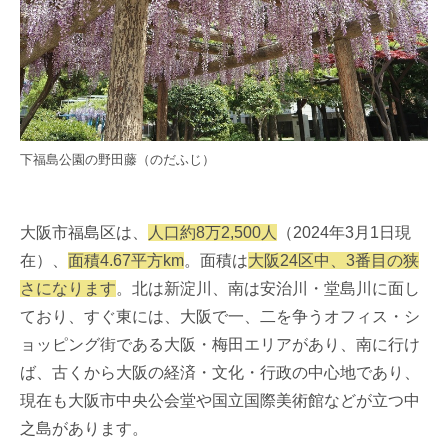
下福島公園の野田藤（のだふじ）
大阪市福島区は、
人口約8万2,500人
（2024年3月1日現
在）、
面積4.67平方km
。面積は
大阪24区中、3番目の狭
さになります
。北は新淀川、南は安治川・堂島川に面し
ており、すぐ東には、大阪で一、二を争うオフィス・シ
ョッピング街である大阪・梅田エリアがあり、南に行け
ば、古くから大阪の経済・文化・行政の中心地であり、
現在も大阪市中央公会堂や国立国際美術館などが立つ中
之島があります。