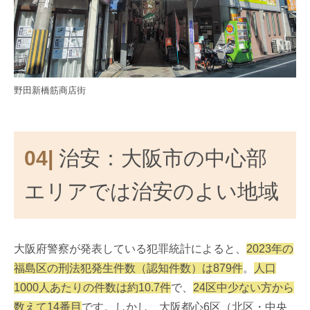
野田新橋筋商店街
04|
治安：大阪市の中心部
エリアでは治安のよい地域
大阪府警察が発表している犯罪統計によると、
2023年の
福島区の刑法犯発生件数（認知件数）は879件
。
人口
1000人あたりの件数は約10.7件
で、
24区中少ない方から
数えて14番目
です。しかし、大阪都心6区（北区・中央