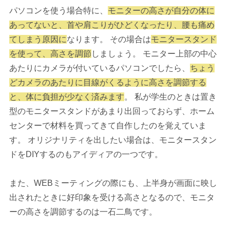
パソコンを使う場合特に、
モニターの高さが自分の体に
あってないと、首や肩こりがひどくなったり、腰も痛め
てしまう原因に
なります。 その場合は
モニタースタンド
を使って、高さを調節
しましょう。 モニター上部の中心
あたりにカメラが付いているパソコンでしたら、
ちょう
どカメラのあたりに目線がくるように高さを調節する
と、体に負担が少なく済みます
。 私が学生のときは置き
型のモニタースタンドがあまり出回っておらず、ホーム
センターで材料を買ってきて自作したのを覚えていま
す。 オリジナリティを出したい場合は、モニタースタン
ドをDIYするのもアイディアの一つです。
また、WEBミーティングの際にも、上半身が画面に映し
出されたときに好印象を受ける高さとなるので、モニタ
ーの高さを調節するのは一石二鳥です。