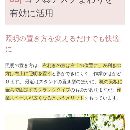
有効に活用
照明の置き方を変えるだけでも快適
に
照明の置き方は、
右利きの方は左上の位置に、左利きの
方は右上に照明を置く
と影ができにくく、作業がはかど
ります。 最近はスタンドの置き型のほかに、
机の天板に
金具で固定するクランクタイプ
のものがありますが、
作
業スペースが広くなるというメリット
をもっています。