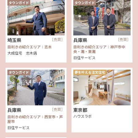
タウンガイド
タウンガイド
埼玉県
［売買］
兵庫県
［売買］
目利きの紹介エリア：志木
目利きの紹介エリア：神戸市中
央・灘・東灘
大成住宅 志木店
日住サービス
タウンガイド
夢を叶える注文住宅
兵庫県
［売買］
東京都
ハウスラボ
目利きの紹介エリア：西宮市・芦
屋市
日住サービス