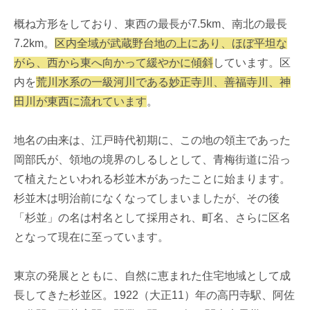
概ね方形をしており、東西の最長が7.5km、南北の最長
7.2km。
区内全域が武蔵野台地の上にあり、ほぼ平坦な
がら、西から東へ向かって緩やかに傾斜
しています。区
内を
荒川水系の一級河川である妙正寺川、善福寺川、神
田川が東西に流れています
。
地名の由来は、江戸時代初期に、この地の領主であった
岡部氏が、領地の境界のしるしとして、青梅街道に沿っ
て植えたといわれる杉並木があったことに始まります。
杉並木は明治前になくなってしまいましたが、その後
「杉並」の名は村名として採用され、町名、さらに区名
となって現在に至っています。
東京の発展とともに、自然に恵まれた住宅地域として成
長してきた杉並区。1922（大正11）年の高円寺駅、阿佐