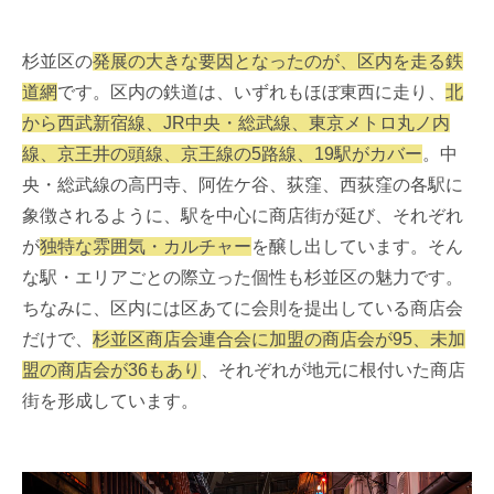
杉並区の
発展の大きな要因となったのが、区内を走る鉄
道網
です。区内の鉄道は、いずれもほぼ東西に走り、
北
から西武新宿線、JR中央・総武線、東京メトロ丸ノ内
線、京王井の頭線、京王線の5路線、19駅がカバー
。中
央・総武線の高円寺、阿佐ケ谷、荻窪、西荻窪の各駅に
象徴されるように、駅を中心に商店街が延び、それぞれ
が
独特な雰囲気・カルチャー
を醸し出しています。そん
な駅・エリアごとの際立った個性も杉並区の魅力です。
ちなみに、区内には区あてに会則を提出している商店会
だけで、
杉並区商店会連合会に加盟の商店会が95、未加
盟の商店会が36もあり
、それぞれが地元に根付いた商店
街を形成しています。