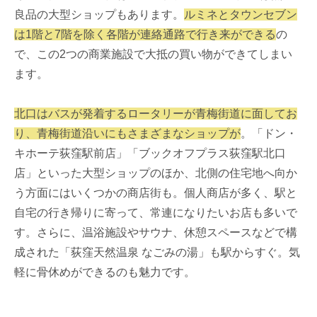
良品の大型ショップもあります。
ルミネとタウンセブン
は1階と7階を除く各階が連絡通路で行き来ができる
の
で、この2つの商業施設で大抵の買い物ができてしまい
ます。
北口はバスが発着するロータリーが青梅街道に面してお
り、青梅街道沿いにもさまざまなショップが
。「ドン・
キホーテ荻窪駅前店」「ブックオフプラス荻窪駅北口
店」といった大型ショップのほか、北側の住宅地へ向か
う方面にはいくつかの商店街も。個人商店が多く、駅と
自宅の行き帰りに寄って、常連になりたいお店も多いで
す。さらに、温浴施設やサウナ、休憩スペースなどで構
成された「荻窪天然温泉 なごみの湯」も駅からすぐ。気
軽に骨休めができるのも魅力です。