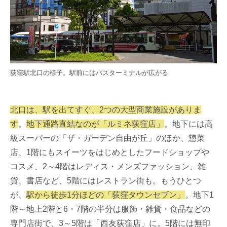
荻窪駅北口の様子。駅前にはバスターミナルが広がる
北口は、駅を出てすぐ、2つの大型商業施設がありま
す
。
地下通路直結なのが「ルミネ荻窪店」
。地下には高
級スーパーの「ザ・ガーデン自由が丘」のほか、惣菜
店、1階にもスイーツをはじめとしたフードショップや
コスメ、2～4階はレディス・メンズファッション、雑
貨、書店など、5階にはレストラン街も。もうひとつ
が、
駅から徒歩1分ほどの「荻窪タウンセブン」
。地下1
階～地上2階と6・7階の半分は服飾・雑貨・食品などの
専門店街で、3～5階は「西友荻窪店」に。5階には無印