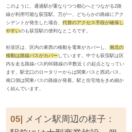
このように、通過駅が重なりつつ都心へとつながる2路
線が利用可能な荻窪駅。万が一、どちらかの路線にアク
シデントが発生した場合、
代替のアクセス手段が確保し
やすい
のも荻窪駅の便利なところです。
杉並区は、区内の東西の移動を電車がカバーし、
南北の
移動は路線バスがカバー
しています。中でも荻窪駅は区
内を走る路線バス約60路線の半数近くの起点となってい
ます。駅北口のロータリーからは関東バスと西武バス、
南口側は関東バスの路線が発着。駅と住宅地をきめ細か
く結んでいます。
05|
メイン駅周辺の様子：