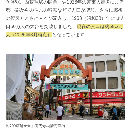
ケ谷駅、西荻窪駅の開業、翌1923年の関東大震災による
都心部からの住民の移転などで人口が増加。さらに戦後
の復興とともに人々が流入し、1963（昭和38）年には人
口50万人の大台を突破しました。
現在の人口は約58.2万
人（2026年3月時点）
となっています。
約200店舗が並ぶ高円寺純情商店街