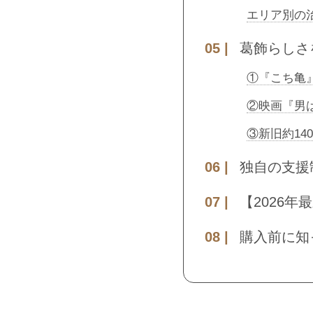
エリア別の
葛飾らしさ
①『こち亀
②映画『男
③新旧約1
独自の支援
【2026
購入前に知