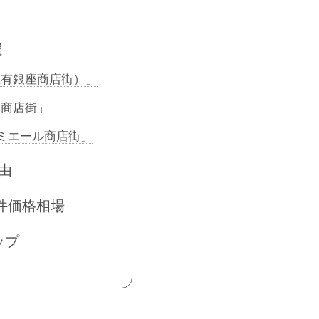
選
亀有銀座商店街）」
道商店街」
ミエール商店街」
由
件価格相場
ップ