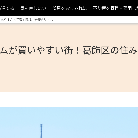
/建てる
家を直したい
部屋をおしゃれに
不動産を管理・運用し
住みやすさと子育て環境、治安のリアル
ームが買いやすい街！葛飾区の住