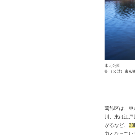
水元公園
© （公財）東京
葛飾区は、東
川、東は江戸
がるなど、
2
力となってい