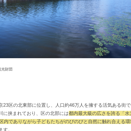
観光財団
京23区の北東部に位置し、人口約46万人を擁する活気ある街
川に挟まれており、区の北部には
都内最大級の広さを誇る「水
3区内でありながら子どもたちがのびのびと自然に触れ合える環
ます。