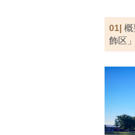
01|
概
飾区