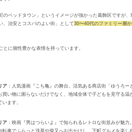
町のベッドタウン」というイメージが強かった葛飾区ですが、
い、治安とコスパのよい街」として
30〜40代のファミリー層
。
ごとに個性豊かな表情を持っています。
リア
：人気漫画『こち亀』の舞台。活気ある商店街「ゆうろー
お買い物に困らないだけでなく、地域全体で子どもを見守る温
ています。
リア
：映画『男はつらいよ』で知られるレトロな街並みが魅力
自転車でふらっと浅草や柴又へお出かけし、下町グルメを楽し