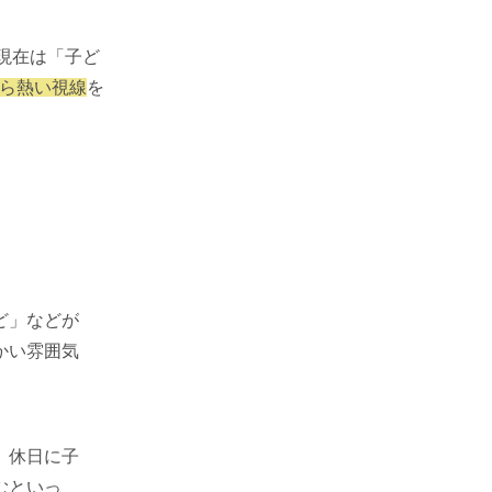
現在は「子ど
から熱い視線
を
ど」などが
かい雰囲気
。休日に子
むといっ