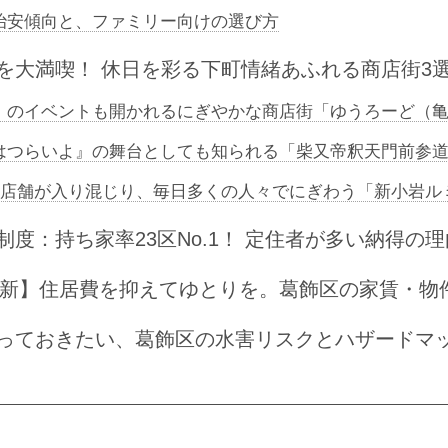
治安傾向と、ファミリー向けの選び方
を大満喫！ 休日を彩る下町情緒あふれる商店街3
』のイベントも開かれるにぎやかな商店街「ゆうろーど（
はつらいよ』の舞台としても知られる「柴又帝釈天門前参
40店舗が入り混じり、毎日多くの人々でにぎわう「新小岩ル
制度：持ち家率23区No.1！ 定住者が多い納得の理
年最新】住居費を抑えてゆとりを。葛飾区の家賃・物
っておきたい、葛飾区の水害リスクとハザードマ