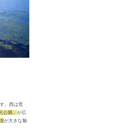
です。西は荒
元公園」
が広
境
が大きな魅