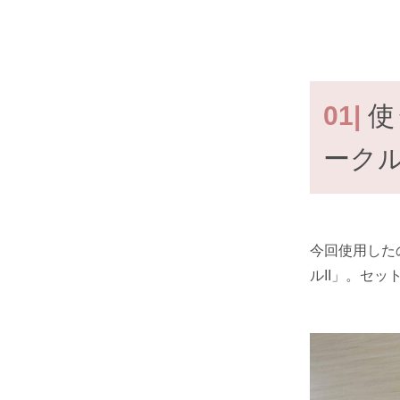
01|
使
ークル
今回使用した
ルII」。セ