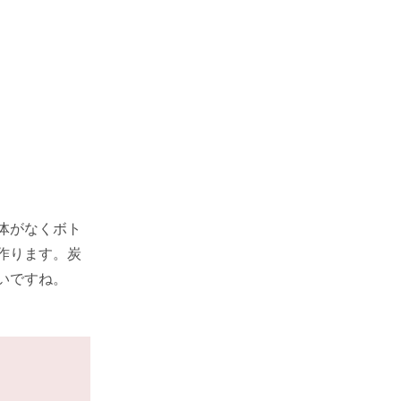
体がなくボト
作ります。炭
いですね。