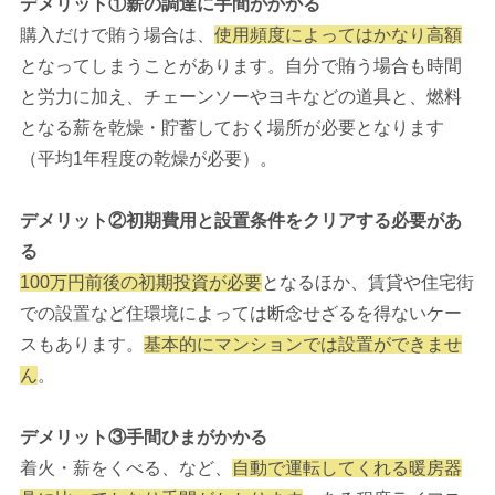
デメリット①薪の調達に手間がかかる
購入だけで賄う場合は、
使用頻度によってはかなり高額
となってしまうことがあります。自分で賄う場合も時間
と労力に加え、チェーンソーやヨキなどの道具と、燃料
となる薪を乾燥・貯蓄しておく場所が必要となります
（平均1年程度の乾燥が必要）。
デメリット②初期費用と設置条件をクリアする必要があ
る
100万円前後の初期投資が必要
となるほか、賃貸や住宅街
での設置など住環境によっては断念せざるを得ないケー
スもあります。
基本的にマンションでは設置ができませ
ん
。
デメリット③手間ひまがかかる
着火・薪をくべる、など、
自動で運転してくれる暖房器