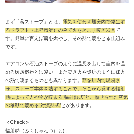
まず「薪ストーブ」とは、
電気を使わず煙突内で発生す
るドラフト（上昇気流）のみで火を起こす暖房器具
で
す。簡単に言えば薪を燃やし、その熱で暖をとる仕組み
です。
エアコンや石油ストーブのように温風を出して室内を温
める暖房機器とは違い、また焚き火や暖炉のように裸火
の熱で暖まるものとも異なります。
薪を炉内で燃焼さ
せ、ストーブ本体を熱することで、そこから発する輻射
熱によって人や物が暖まる‟輻射熱式”と、熱せられた空気
の移動で暖める”対流熱式”
とがあります。
＜Check＞
輻射熱（ふくしゃねつ）とは…