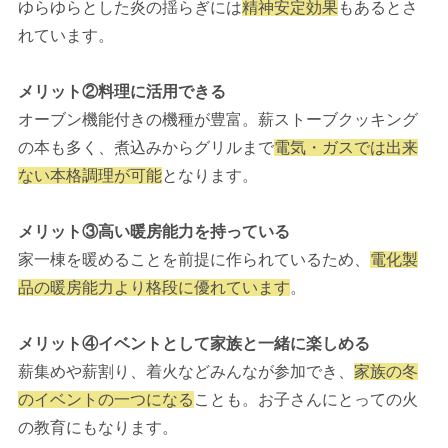
ゆらゆらとした炎の揺らぎには
精神安定効果
もあるとさ
れています。
メリット②料理に活用できる
オーブン機能付きの機種が豊富。薪ストーブクッキング
の本も多く、煮込みからグリルまで
電気・ガスでは出来
ない本格調理が可能
となります。
メリット③高い暖房能力を持っている
家一棟を暖めることを前提に作られているため、
電化製
品の暖房能力より格段に優れています
。
メリット④イベントとして家族と一緒に楽しめる
薪集めや薪割り、着火などみんなが参加でき、
家族の冬
のイベントの一つになる
ことも。お子さんにとっての火
の教育にもなります。