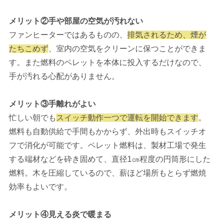
メリット②手や部屋の空気が汚れない
ファンヒーターではあるものの、
排気されるため、煙が
たちこめず
、室内の空気をクリーンに保つことができま
す。また燃料のペレットを本体に投入するだけなので、
手が汚れる心配がありません。
メリット③手離れがよい
忙しい朝でも
スイッチ動作一つで運転を開始できます
。
燃料も自動供給で手間もかからず、外出時もスイッチオ
フで消化が可能です。ペレット燃料は、製材工場で発生
する端材などを砕き固めて、直径1㎝程度の円筒形にした
燃料。木を圧縮しているので、薪ほど場所もとらず燃焼
効率もよいです。
メリット④見える炎で暖まる