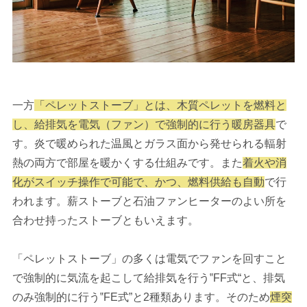
一方
「ペレットストーブ」とは、木質ペレットを燃料と
し、給排気を電気（ファン）で強制的に行う暖房器具
で
す。炎で暖められた温風とガラス面から発せられる輻射
熱の両方で部屋を暖かくする仕組みです。また
着火や消
化がスイッチ操作で可能で、かつ、燃料供給も自動
で行
われます。薪ストーブと石油ファンヒーターのよい所を
合わせ持ったストーブともいえます。
「ペレットストーブ」の多くは電気でファンを回すこと
で強制的に気流を起こして給排気を行う‟FF式“と、排気
のみ強制的に行う‟FE式”と2種類あります。そのため
煙突