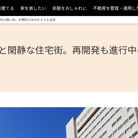
/建てる
家を直したい
部屋をおしゃれに
不動産を管理・運用し
中の熱い街、中野区の住みやすさ＆治安
と閑静な住宅街。再開発も進行中