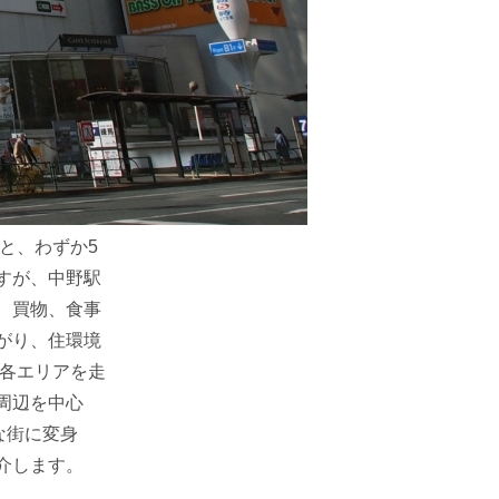
と、わずか5
すが、中野駅
、買物、食事
がり、住環境
内各エリアを走
周辺を中心
な街に変身
介します。