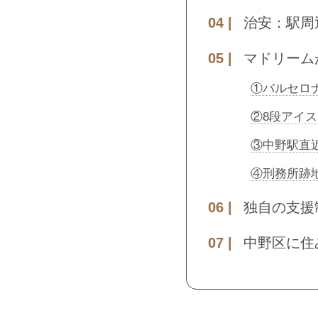
治安：駅周
マドリーム
①バルセロ
②8段アイ
③中野駅直
④刑務所跡
独自の支援
中野区に住