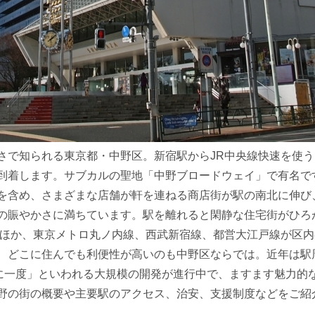
さで知られる東京都・中野区。新宿駅からJR中央線快速を使う
到着します。サブカルの聖地「中野ブロードウェイ」で有名で
を含め、さまざまな店舗が軒を連ねる商店街が駅の南北に伸び
の賑やかさに満ちています。駅を離れると閑静な住宅街がひろ
のほか、東京メトロ丸ノ内線、西武新宿線、都営大江戸線が区
、どこに住んでも利便性が高いのも中野区ならでは。近年は駅
年に一度」といわれる大規模の開発が進行中で、ますます魅力的
野の街の概要や主要駅のアクセス、治安、支援制度などをご紹