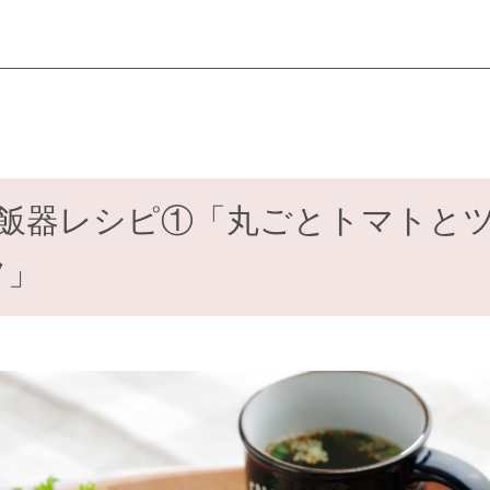
飯器レシピ①「丸ごとトマトと
フ」