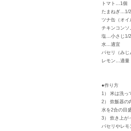
トマト…1個
たまねぎ…1/
ツナ缶（オイ
チキンコンソ
塩…小さじ1/
水…適宜
パセリ（みじ
レモン…適量
●作り方
1） 米は洗
2） 炊飯器
水を2合の目
3） 炊き上
パセリやレモ