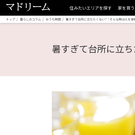
住みたいエリアを探す
家を買う
トップ
暮らしのコラム
おうち時間
暑すぎて台所に立ちたくない?！そんな時は火を使
暑すぎて台所に立ち