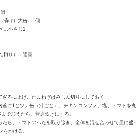
2個
ル漬け）大缶…1個
メ…小さじ1
2
ん切り）…適量
ってざるに上げ、たまねぎはみじん切りにしておく。
の内釜に1とツナ缶（汁ごと）、チキンコンソメ、塩、トマトを
盛まで加えたら、普通炊きにする。
がったら、トマトのへたを取り除き、全体を混ぜ合わせて皿に盛
ンをかける。